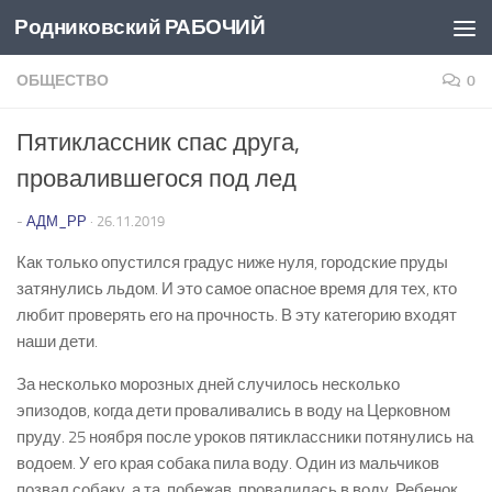
Родниковский РАБОЧИЙ
Перейти к содержимому
ОБЩЕСТВО
0
Пятиклассник спас друга,
провалившегося под лед
-
АДМ_РР
·
26.11.2019
Как только опустился градус ниже нуля, городские пруды
затянулись льдом. И это самое опасное время для тех, кто
любит проверять его на прочность. В эту категорию входят
наши дети.
За несколько морозных дней случилось несколько
эпизодов, когда дети проваливались в воду на Церковном
пруду. 25 ноября после уроков пятиклассники потянулись на
водоем. У его края собака пила воду. Один из мальчиков
позвал собаку, а та, побежав, провалилась в воду. Ребенок