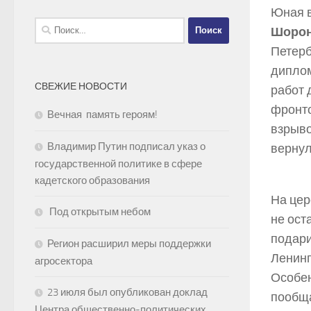
Юная 
Найти:
Шоро
Петерб
диплом
СВЕЖИЕ НОВОСТИ
работ 
фронто
Вечная память героям!
взрыво
Владимир Путин подписал указ о
вернул
государственной политике в сфере
кадетского образования
На цер
Под открытым небом
не ост
подари
Регион расширил меры поддержки
Ленинг
агросектора
Особен
23 июля был опубликован доклад
пообща
Центра общественно-политических