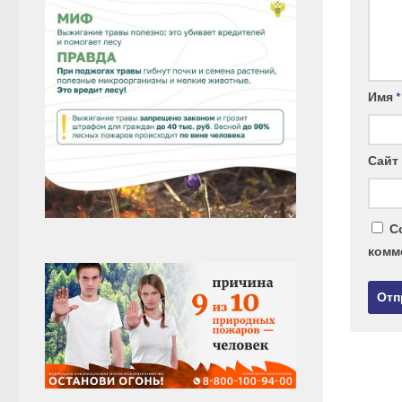
Имя
*
Сайт
С
комм