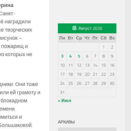
ерина
анкт­-
её наградили
Август 2026
е творческих
рисунок –
Пн
Вт
Ср
Чт
Пт
Сб
Вс
а пожарищ и
1
2
из которых не
3
4
5
6
7
8
9
10
11
12
13
14
15
16
17
18
19
20
21
22
23
24
25
26
27
28
29
30
дники. Они тоже
или ей грамоту и
31
 блокадном
« Июл
ремени.
омиться и
АРХИВЫ
 Большаковой.
Архивы