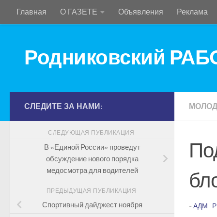
Главная
О ГАЗЕТЕ
Объявления
Реклама
Перейти к содержимому
Родниковский РА
СЛЕДИТЕ ЗА НАМИ:
МОЛО
СЛЕДУЮЩАЯ ПУБЛИКАЦИЯ
По
В «Единой России» проведут
обсуждение нового порядка
медосмотра для водителей
бл
ПРЕДЫДУЩАЯ ПУБЛИКАЦИЯ
Спортивный дайджест ноября
-
АДМ_Р