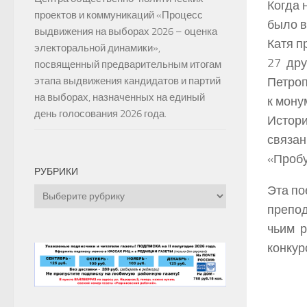
Когда 
проектов и коммуникаций «Процесс
было в
выдвижения на выборах 2026 – оценка
Катя п
электоральной динамики»,
27 дру
посвященный предварительным итогам
этапа выдвижения кандидатов и партий
Петроп
на выборах, назначенных на единый
к мону
день голосования 2026 года.
Истори
связан
«Пробу
РУБРИКИ
Эта по
Рубрики
препод
чьим р
конкур