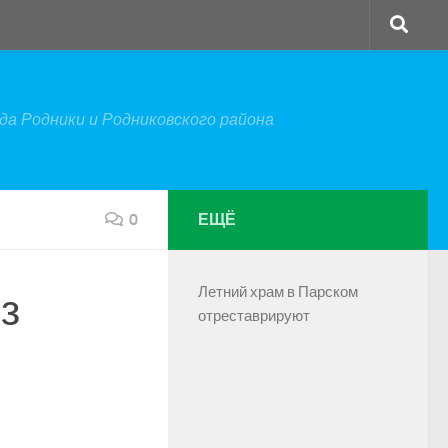
а Родники и Родниковского района
0
ЕЩЁ
Летний храм в Парском
з
отреставрируют