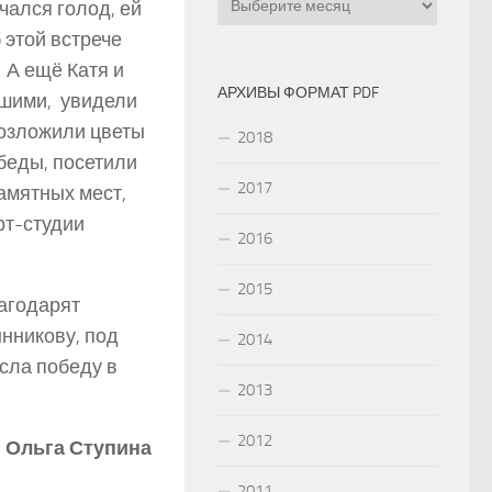
чался голод, ей
 этой встрече
 А ещё Катя и
АРХИВЫ ФОРМАТ PDF
чшими, увидели
возложили цветы
2018
беды, посетили
2017
амятных мест,
т-­студии
2016
2015
лагодарят
нникову, под
2014
сла победу в
2013
2012
Ольга Ступина
2011