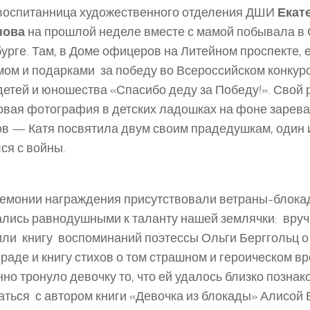
воспитанница художественного отделения ДШИ
Екат
нова
на прошлой неделе вместе с мамой побывала в С
урге. Там, в Доме офицеров на Литейном проспекте, 
ом и подарками за победу во Всероссийском конкурс
детей и юношества «Спасибо деду за Победу!». Свой 
вая фотография в детских ладошках на фоне зарев
в­ — Катя посвятила двум своим прадедушкам, один 
ся с войны.
емонии награждения присутствовали ветраны-­блока
ались равнодушными к таланту нашей землячки: вруч
ли книгу воспоминаний поэтессы Ольги Берггольц о
раде и книгу стихов о том страшном и героическом в
но тронуло девочку то, что ей удалось близко познак
ться с автором книги «Девочка из блокады» Алисой