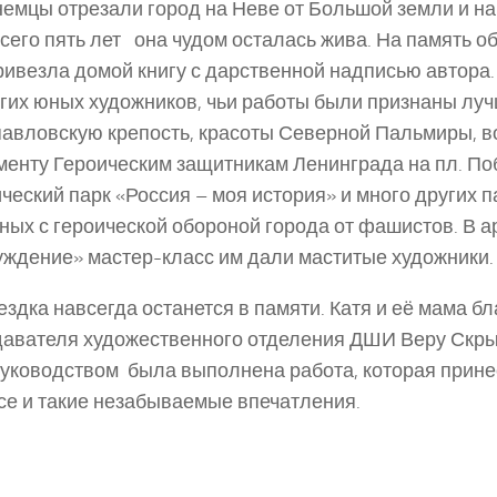
немцы отрезали город на Неве от Большой земли и на
сего пять лет ­ она чудом осталась жива. На память об
ривезла домой книгу с дарственной надписью автора.
гих юных художников, чьи работы были признаны лу
авловскую крепость, красоты Северной Пальмиры, 
менту Героическим защитникам Ленинграда на пл. По
ческий парк «Россия – моя история» и много других п
ных с героической обороной города от фашистов. В ар
ждение» мастер­-класс им дали маститые художники.
ездка навсегда останется в памяти. Катя и её мама б
авателя художественного отделения ДШИ Веру Скры
уководством была выполнена работа, которая прине
се и такие незабываемые впечатления.