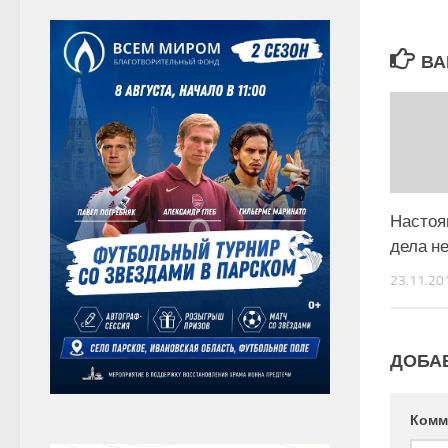
ВА
Настоя
дела н
23.11.20
ДОБА
Комм