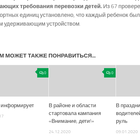
ающих требования перевозки детей.
Из 67 провер
ортных единиц установлено, что каждый ребенок был
м удерживающим устройством.
М МОЖЕТ ТАКЖЕ ПОНРАВИТЬСЯ...
0
0
 информирует
В районе и области
В праздн
стартовала кампания
водителе
17
«Внимание, дети!»
руль
24.12.2020
09.01.2020