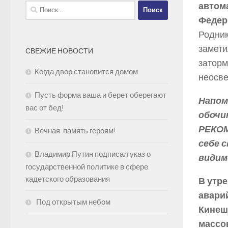
автома
Найти:
Федер
Родник
замети
СВЕЖИЕ НОВОСТИ
заторм
Когда двор становится домом
неосве
Пусть форма ваша и берет оберегают
Напом
вас от бед!
обочи
РЕКОМ
Вечная память героям!
себе 
Владимир Путин подписал указ о
видим
государственной политике в сфере
кадетского образования
В утр
авари
Под открытым небом
Кинеш
массо