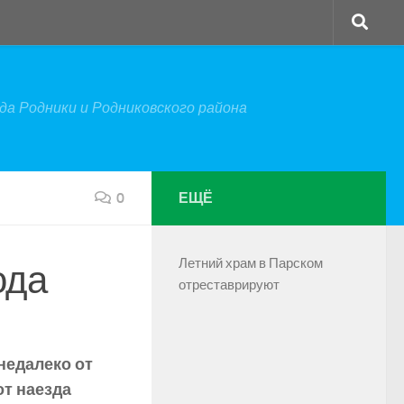
а Родники и Родниковского района
0
ЕЩЁ
Летний храм в Парском
ода
отреставрируют
недалеко от
от наезда