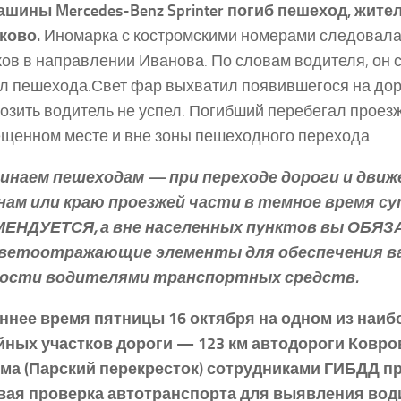
шины Mercedes-Benz Sprinter погиб пешеход, жител
ково.
Иномарка с костромскими номерами следовала
ов в направлении Иванова. По словам водителя, он
л пешехода.Свет фар выхватил появившегося на доро
озить водитель не успел. Погибший перебегал проезж
щенном месте и вне зоны пешеходного перехода.
инаем пешеходам — при переходе дороги и движ
нам или краю проезжей части в темное время с
ЕНДУЕТСЯ, а вне населенных пунктов вы ОБЯЗ
светоотражающие элементы для обеспечения в
ости водителями транспортных средств.
еннее время пятницы 16 октября на одном из наиб
йных участков дороги — 123 км автодороги Ковр
ма (Парский перекресток) сотрудниками ГИБДД п
вая проверка автотранспорта для выявления вод