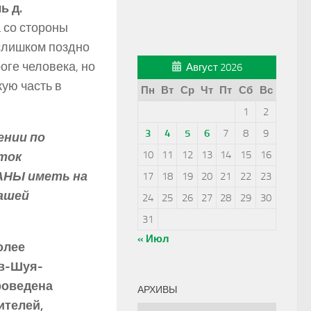
ь д.
 со стороны
 слишком поздно
ге человека, но
Август 2026
ую часть в
Пн
Вт
Ср
Чт
Пт
Сб
Вс
1
2
3
4
5
6
7
8
9
ении по
10
11
12
13
14
15
16
уток
АНЫ иметь на
17
18
19
20
21
22
23
ашей
24
25
26
27
28
29
30
31
« Июл
олее
ов-Шуя-
роведена
АРХИВЫ
ителей,
Архивы