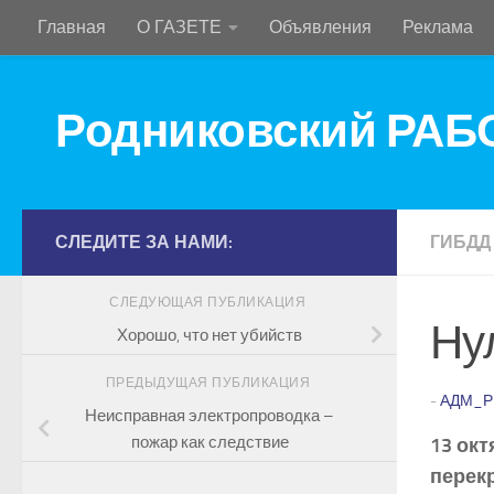
Главная
О ГАЗЕТЕ
Объявления
Реклама
Перейти к содержимому
Родниковский РА
СЛЕДИТЕ ЗА НАМИ:
ГИБДД
СЛЕДУЮЩАЯ ПУБЛИКАЦИЯ
Ну
Хорошо, что нет убийств
ПРЕДЫДУЩАЯ ПУБЛИКАЦИЯ
-
АДМ_Р
Неисправная электропроводка –
пожар как следствие
13 окт
перек