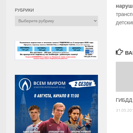
наруш
РУБРИКИ
трансп
Рубрики
детски
ВА
ГИБДД
31.05.20