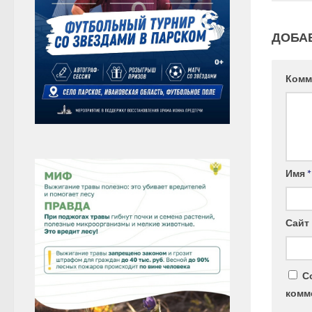
ДОБА
Комм
Имя
*
Сайт
С
комм