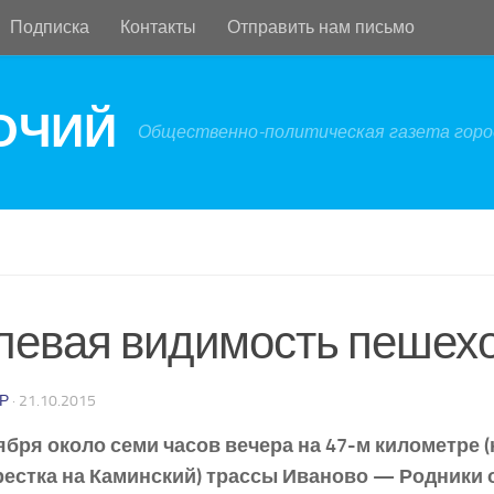
Подписка
Контакты
Отправить нам письмо
БОЧИЙ
Общественно-политическая газета город
левая видимость пешех
Р
·
21.10.2015
ября около семи часов вечера на 47-м километре (
рестка на Каминский) трассы Иваново — Родники 