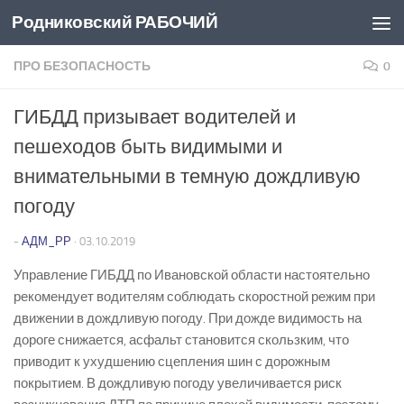
Родниковский РАБОЧИЙ
Перейти к содержимому
ПРО БЕЗОПАСНОСТЬ
0
ГИБДД призывает водителей и
пешеходов быть видимыми и
внимательными в темную дождливую
погоду
-
АДМ_РР
·
03.10.2019
Управление ГИБДД по Ивановской области настоятельно
рекомендует водителям соблюдать скоростной режим при
движении в дождливую погоду. При дожде видимость на
дороге снижается, асфальт становится скользким, что
приводит к ухудшению сцепления шин с дорожным
покрытием. В дождливую погоду увеличивается риск