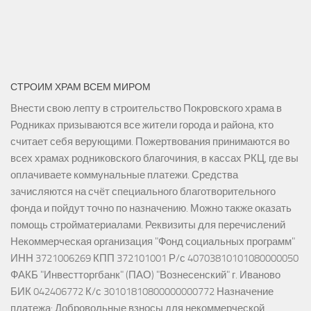
СТРОИМ ХРАМ ВСЕМ МИРОМ
Внести свою лепту в строительство Покровского храма в
Родниках призываются все жители города и района, кто
считает себя верующими. Пожертвования принимаются во
всех храмах родниковского благочиния, в кассах РКЦ, где вы
оплачиваете коммунальные платежи. Средства
зачисляются на счёт специального благотворительного
фонда и пойдут точно по назначению. Можно также оказать
помощь стройматериалами. Реквизиты для перечислений
Некоммерческая организация "Фонд социальных программ"
ИНН 3721006269 КПП 372101001 Р/с 40703810101080000050
ФАКБ "Инвестторгбанк" (ПАО) "Вознесенский" г. Иваново
БИК 042406772 К/с 30101810800000000772 Назначение
платежа: Добровольные взносы для некоммерческой