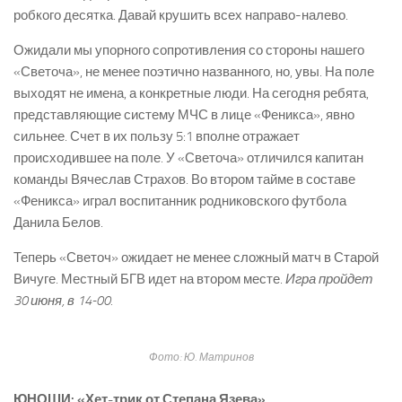
робкого десятка. Давай крушить всех направо-налево.
Ожидали мы упорного сопротивления со стороны нашего
«Светоча», не менее поэтично названного, но, увы. На поле
выходят не имена, а конкретные люди. На сегодня ребята,
представляющие систему МЧС в лице «Феникса», явно
сильнее. Счет в их пользу 5:1 вполне отражает
происходившее на поле. У «Светоча» отличился капитан
команды Вячеслав Страхов. Во втором тайме в составе
«Феникса» играл воспитанник родниковского футбола
Данила Белов.
Теперь «Светоч» ожидает не менее сложный матч в Старой
Вичуге. Местный БГВ идет на втором месте.
Игра пройдет
30 июня, в 14-00.
Фото: Ю. Матринов
ЮНОШИ: «Хет-трик от Степана Язева»