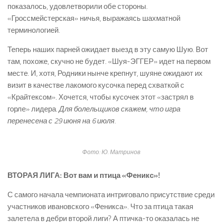
показалось, удовлетворили обе стороны.
«Гроссмейстерская» ничья, выражаясь шахматной
терминологией.
Теперь наших парней ожидает выезд в эту самую Шую. Вот
там, похоже, скучно не будет. «Шуя-ЭГГЕР» идет на первом
месте. И, хотя, Родники нынче крепнут, шуяне ожидают их
визит в качестве лакомого кусочка перед схваткой с
«Крайтексом». Хочется, чтобы кусочек этот «застрял в
горле» лидера.
Для болельщиков скажем, что игра
перенесена с 29 июня на 6 июля.
Фото: Ю. Матринов
ВТОРАЯ ЛИГА: Вот вам и птица «Феникс»!
С самого начала чемпионата интриговало присутствие среди
участников ивановского «Феникса». Что за птица такая
залетела в дебри второй лиги? А птичка-то оказалась не