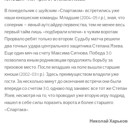
В понедельник с шуйским «Спартаком» встретились уже
наши юношеские команды. Младшие (2004-05 г.р.), зная, что
соперник – явный аутсайдер первенства, тем не менее весь
первый тайм лишь «подбирали ключи» к чужим воротам.
Прорвало ребят только во втором. Судьбу матча решили
два точных удара центрального защитника Степана Язева.
Еще один мяч на счету Максима Ситнова. Победа 3:0
позволила юным родниковцам продолжить борьбу за
призовое место. После младших на поле вышли старшие
юноши (2002-03 г.р.). Здесь преимуществом владели уже
гости. За несколько минут до окончания встречи они были
впереди со счетом 3:0, однако под занавес все тот же Степан
Язев, несмотря на то, что проводил уже вторую игру подряд,
нашел в себе силы поразить ворота и более старшего
«Спартака».
Николай Харьков