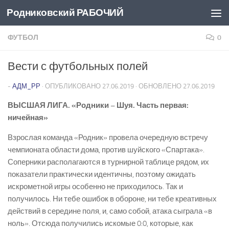
Родниковский РАБОЧИЙ
Перейти к содержимому
ФУТБОЛ
0
Вести с футбольных полей
-
АДМ_РР
· ОПУБЛИКОВАНО
27.06.2019
· ОБНОВЛЕНО
27.06.2019
ВЫСШАЯ ЛИГА. «Родники – Шуя. Часть первая:
ничейная»
Взрослая команда «Родник» провела очередную встречу
чемпионата области дома, против шуйского «Спартака».
Соперники располагаются в турнирной таблице рядом, их
показатели практически идентичны, поэтому ожидать
искрометной игры особенно не приходилось. Так и
получилось. Ни тебе ошибок в обороне, ни тебе креативных
действий в середине поля, и, само собой, атака сыграла «в
ноль». Отсюда получились искомые 0:0, которые, как