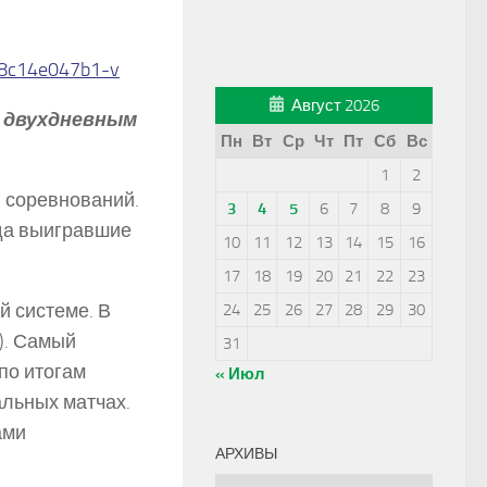
Август 2026
 двухдневным
Пн
Вт
Ср
Чт
Пт
Сб
Вс
1
2
 соревнований.
3
4
5
6
7
8
9
уда выигравшие
10
11
12
13
14
15
16
17
18
19
20
21
22
23
й системе. В
24
25
26
27
28
29
30
). Самый
31
по итогам
« Июл
альных матчах.
ами
АРХИВЫ
Архивы