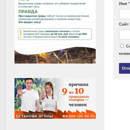
Имя
*
Сайт
С
комм