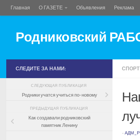
Главная
О ГАЗЕТЕ
Объявления
Реклама
Перейти к содержимому
Родниковский РА
СЛЕДИТЕ ЗА НАМИ:
СПОРТ
СЛЕДУЮЩАЯ ПУБЛИКАЦИЯ
На
Родники учатся учиться по-новому
ПРЕДЫДУЩАЯ ПУБЛИКАЦИЯ
лу
Как создавали родниковский
памятник Ленину
-
АДМ_Р