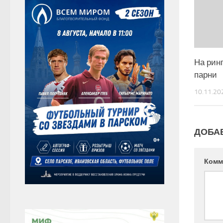
На ринг
парни
10.11.20
ДОБА
Комм