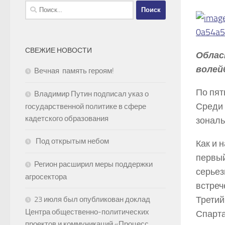
Найти:
СВЕЖИЕ НОВОСТИ
Облас
волей
Вечная память героям!
По пят
Владимир Путин подписал указ о
Среди 
государственной политике в сфере
кадетского образования
зональ
Под открытым небом
Как и 
первый
Регион расширил меры поддержки
серьез
агросектора
встреч
Третий
23 июля был опубликован доклад
Центра общественно-политических
Спарт
проектов и коммуникаций «Процесс