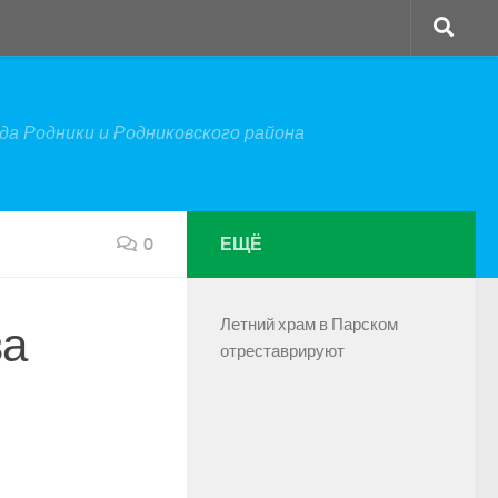
а Родники и Родниковского района
0
ЕЩЁ
Летний храм в Парском
ва
отреставрируют