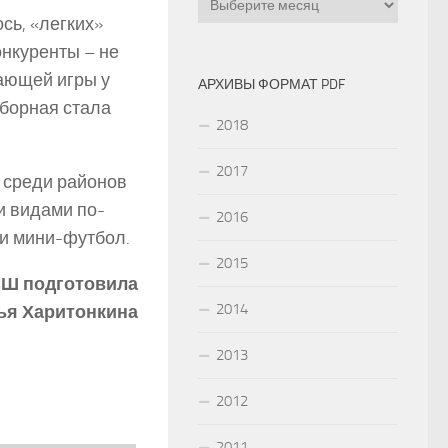
ось, «легких»
нкуренты – не
ающей игры у
АРХИВЫ ФОРМАТ PDF
сборная стала
2018
2017
о среди районов
и видами по-
2016
 и мини-футбол.
2015
Ш подготовила
2014
ья Харитонкина
2013
2012
2011