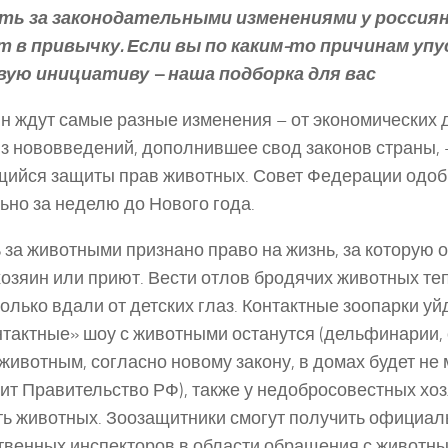
ть за законодательными изменениями у россия
т в привычку. Если вы по каким-то причинам упу
вую инициативу – наша подборка для вас
н ждут самые разные изменения – от экономических 
з нововведений, дополнившее свод законов страны, –
ийся защиты прав животных. Совет Федерации одоб
ьно за неделю до Нового года.
 за животными признано право на жизнь, за которую 
хозяин или приют. Вести отлов бродячих животных те
только вдали от детских глаз. Контактные зоопарки уй
нтактные» шоу с животными останутся (дельфинарии,
животным, согласно новому закону, в домах будет не 
ит Правительство РФ), также у недобросовестных хоз
ь животных. Зоозащитники смогут получить официал
венных инспекторов в области обращения с животн