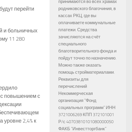
принимаются во всех храмах
будут перейти
родниковского благочиния, в
кассах РКЦ, где вы
оплачиваете коммунальные
платежи. Средства
ий и больничных
зачисляются на счёт
ому 11 280
специального
благотворительного фонда и
пойдут точно по назначению.
Можно также оказать
помощь стройматериалами.
Реквизиты для
перечислений
вердило
Некоммерческая
 с повышением с
организация "Фонд
ндексации
социальных программ" ИНН
 обеспечивающем
3721006269 КПП 372101001
 уровне 2,4% к
Р/с 40703810101080000050
ФАКБ "Инвестторгбанк"