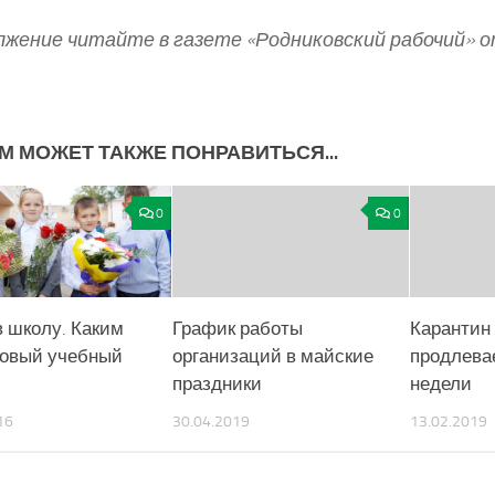
жение читайте в газете «Родниковский рабочий» от
М МОЖЕТ ТАКЖЕ ПОНРАВИТЬСЯ...
0
0
в школу. Каким
График работы
Карантин
новый учебный
организаций в майские
продлевае
праздники
недели
16
30.04.2019
13.02.2019