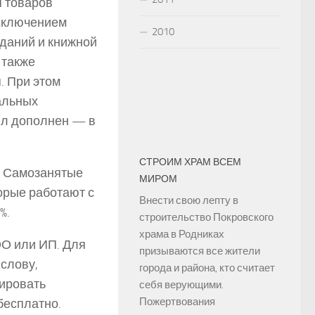
я товаров
исключением
2010
зданий и книжной
 также
. При этом
альных
ыл дополнен — в
СТРОИМ ХРАМ ВСЕМ
. Самозанятые
МИРОМ
орые работают с
Внести свою лепту в
%.
строительство Покровского
храма в Родниках
О или ИП. Для
призываются все жители
 слову,
города и района, кто считает
ировать
себя верующими.
Пожертвования
бесплатно.