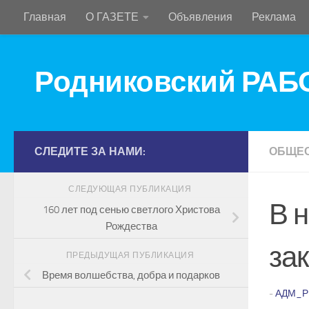
Главная
О ГАЗЕТЕ
Объявления
Реклама
Перейти к содержимому
Родниковский РА
СЛЕДИТЕ ЗА НАМИ:
ОБЩЕ
СЛЕДУЮЩАЯ ПУБЛИКАЦИЯ
В 
160 лет под сенью светлого Христова
Рождества
за
ПРЕДЫДУЩАЯ ПУБЛИКАЦИЯ
Время волшебства, добра и подарков
-
АДМ_Р