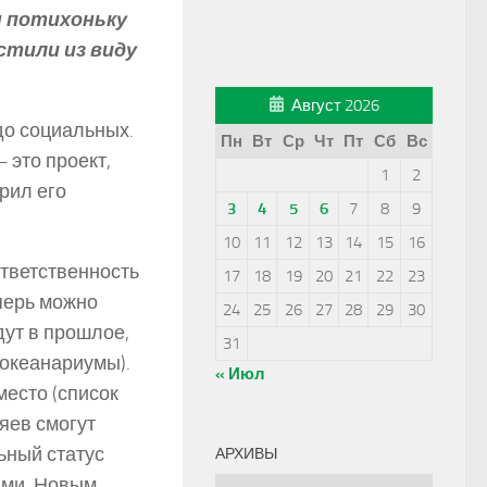
н потихоньку
стили из виду
Август 2026
до социальных.
Пн
Вт
Ср
Чт
Пт
Сб
Вс
 это проект,
1
2
рил его
3
4
5
6
7
8
9
10
11
12
13
14
15
16
ответственность
17
18
19
20
21
22
23
перь можно
24
25
26
27
28
29
30
дут в прошлое,
31
 океанариумы).
« Июл
место (список
яев смогут
ьный статус
АРХИВЫ
ыми. Новым
Архивы