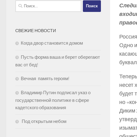
Найти:
Следи
входи
право
СВЕЖИЕ НОВОСТИ
Россия
Когда двор становится домом
Одно и
касающ
Пусть форма ваша и берет оберегают
буквал
вас от бед!
Теперь
Вечная память героям!
несет 
Владимир Путин подписал указ о
будет 
государственной политике в сфере
но «ко
кадетского образования
Диким 
утверд
Под открытым небом
изымат
общест