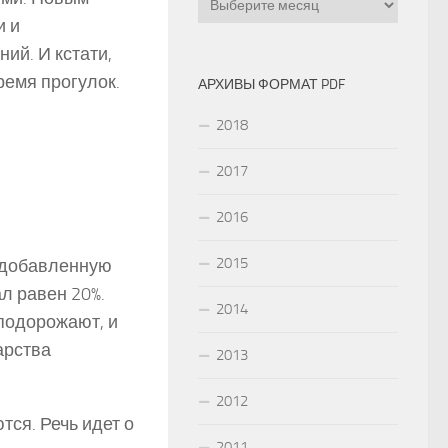
и и
ий. И кстати,
ремя прогулок.
АРХИВЫ ФОРМАТ PDF
2018
2017
2016
2015
а добавленную
ал равен 20%.
2014
подорожают, и
арства
2013
2012
тся. Речь идет о
2011