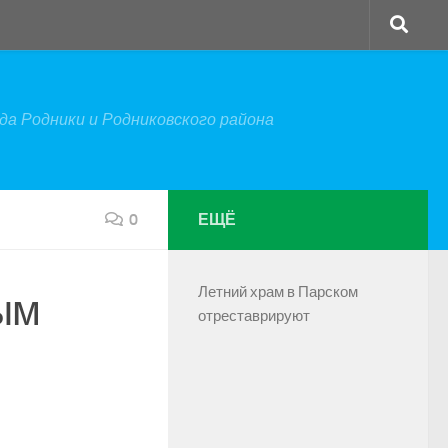
а Родники и Родниковского района
0
ЕЩЁ
Летний храм в Парском
ым
отреставрируют