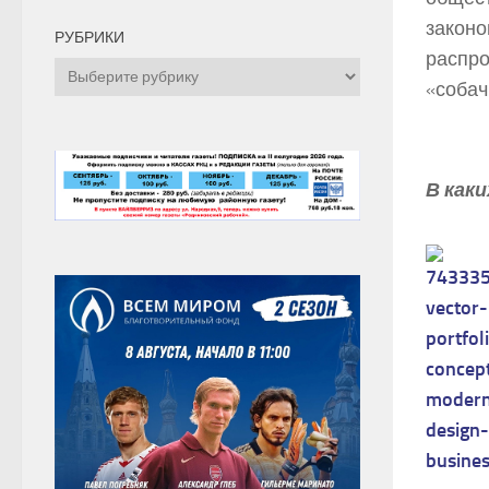
законо
РУБРИКИ
распро
Рубрики
«собач
В как