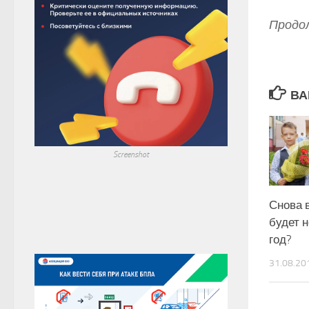
Продол
ВА
Screenshot
Снова 
будет 
год?
31.08.20