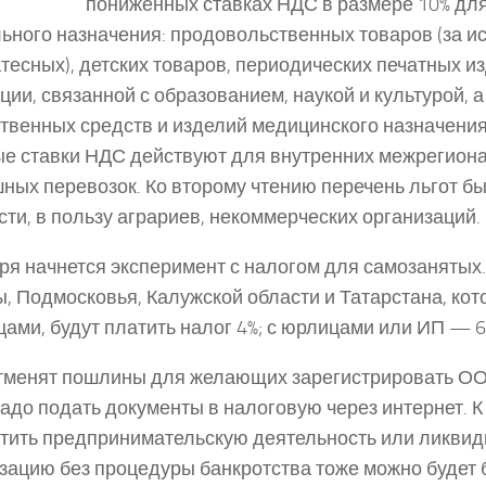
пониженных ставках НДС в размере 10% дл
ьного назначения: продовольственных товаров (за 
тесных), детских товаров, периодических печатных и
ции, связанной с образованием, наукой и культурой, а
твенных средств и изделий медицинского назначения
е ставки НДС действуют для внутренних межрегион
ных перевозок. Ко второму чтению перечень льгот б
сти, в пользу аграриев, некоммерческих организаций.
ря начнется эксперимент с налогом для самозанятых
, Подмосковья, Калужской области и Татарстана, кот
ами, будут платить налог 4%; с юрлицами или ИП — 6
тменят пошлины для желающих зарегистрировать ОО
надо подать документы в налоговую через интернет. К
тить предпринимательскую деятельность или ликвид
зацию без процедуры банкротства тоже можно будет 