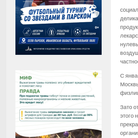
социал
делика
продук
лекарс
нулевы
воздуш
частно
С янва
Москвы
физлиц
Зато о
этого 
прекра
органи