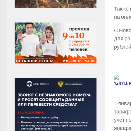
Также 
на онл
С Ново
для ра
рублей
1 янва
тарифо
учёт п
январю