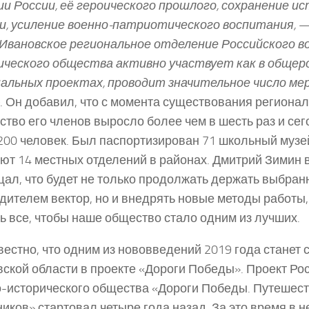
и России, её героического прошлого, сохранение и
, усиление военно­-патриотического воспитания,
— 
Ивановское региональное отделение Российского во
ческого общества активно участвует как в общеро
альных проектах, проводит значительное число ме
. Он добавил, что с момента существования региона
ство его членов выросло более чем в шесть раз и се
200 человек. Был паспортизирован 71 школьный музей
ют 14 местных отделений в районах. Дмитрий Зимин 
ал, что будет не только продолжать держать выбра
дителем вектор, но и внедрять новые методы работы,
ь все, чтобы наше общество стало одним из лучших.
вестно, что одним из нововведений 2019 года станет 
ской области в проекте «Дороги Победы». Проект Ро
-­исторического общества «Дороги Победы. Путешес
иков» стартовал четыре года назад. За это время в 