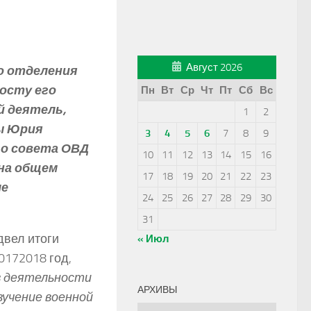
Август 2026
о отделения
посту его
Пн
Вт
Ср
Чт
Пт
Сб
Вс
й деятель,
1
2
ы Юрия
3
4
5
6
7
8
9
о совета ОВД
10
11
12
13
14
15
16
 на общем
17
18
19
20
21
22
23
ле
24
25
26
27
28
29
30
31
двел итоги
« Июл
17­2018 год,
в деятельности
АРХИВЫ
зучение военной
Архивы