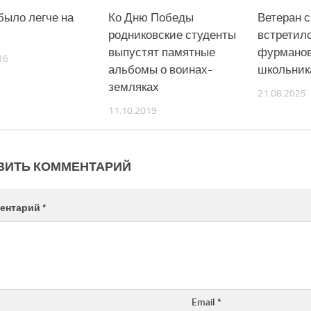
было легче на
Ко Дню Победы
Ветеран 
родниковские студенты
встретилс
выпустят памятные
фурмано
16
альбомы о воинах-
школьник
земляках
21.08.2025
11.10.2019
ВИТЬ КОММЕНТАРИЙ
ентарий
*
Email
*