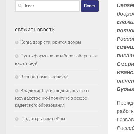
Найти:
Серге
досро
сложи
полно
СВЕЖИЕ НОВОСТИ
Росси
Когда двор становится домом
смени
писат
Пусть форма ваша и берет оберегают
вас от бед!
Смирн
Ивано
Вечная память героям!
отчёт
Бурыл
Владимир Путин подписал указ о
государственной политике в сфере
Прежде
кадетского образования
работы
Под открытым небом
назвав
Россий