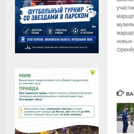
участи
маршру
музеям
маршру
новых 
Оренбу
ВА