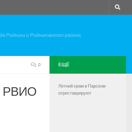
а Родники и Родниковского района
0
ЕЩЁ
Летний храм в Парском
я РВИО
отреставрируют