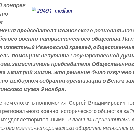
й Конорев
чно
л
мочия председателя Ивановского региональног
йского военно­-патриотического общества. На 
л известный Ивановский краевед, общественны
ель, помощник депутата Государственной Дум
ова, заместитель председателя Общественног
ва Дмитрий Зимин. Это решение было озвучено
но­-выборном собрании организации в Белом за
инского музея 9 ноября.
 чем сложить полномочия, Сергей Владимирович по
 регионального военно­-исторического общества за 20
 их удовлетворительными.
«Главными ориентирами 
ского военно-­исторического общества являются и