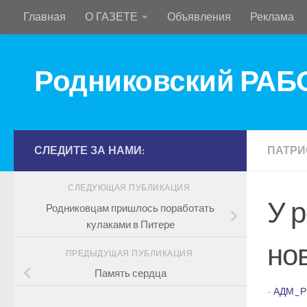
Главная
О ГАЗЕТЕ
Объявления
Реклама
Перейти к содержимому
Родниковский РА
СЛЕДИТЕ ЗА НАМИ:
ПАТРИ
СЛЕДУЮЩАЯ ПУБЛИКАЦИЯ
У 
Родниковцам пришлось поработать
кулаками в Питере
но
ПРЕДЫДУЩАЯ ПУБЛИКАЦИЯ
Память сердца
-
АДМ_Р