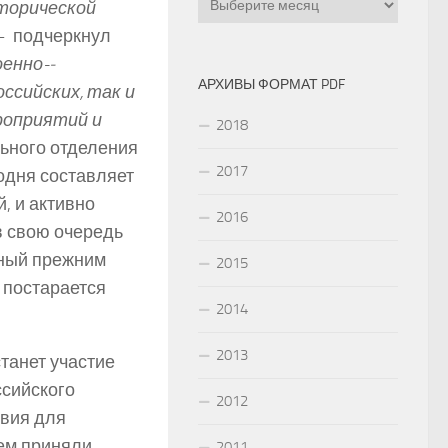
сторической
­ подчеркнул
енно-­
АРХИВЫ ФОРМАТ PDF
ссийских, так и
роприятий и
2018
льного отделения
2017
годня составляет
, и активно
2016
в свою очередь
нный прежним
2015
 постарается
2014
2013
станет участие
ссийского
2012
твия для
нем приняли
2011