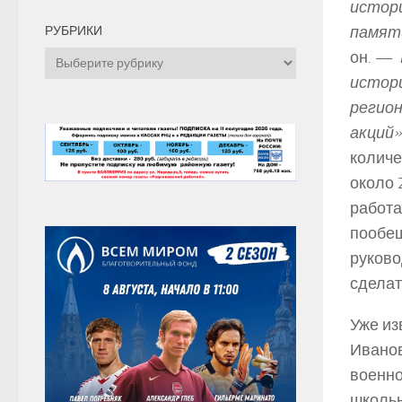
истори
памяти
РУБРИКИ
он. — ­
Рубрики
истори
регион
акций»
количе
около 
работа
пообещ
руково
сделат
Уже из
Иванов
военно
школьн