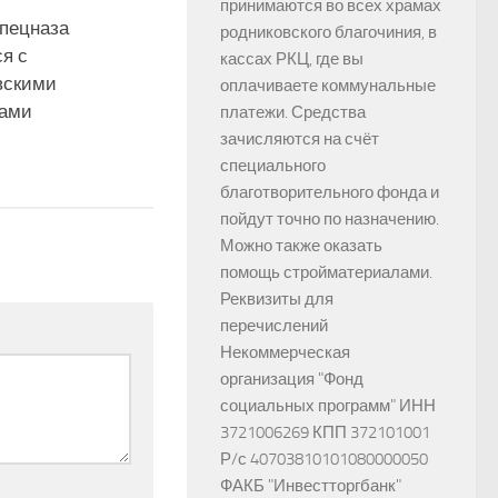
принимаются во всех храмах
спецназа
родниковского благочиния, в
я с
кассах РКЦ, где вы
вскими
оплачиваете коммунальные
ами
платежи. Средства
зачисляются на счёт
специального
благотворительного фонда и
пойдут точно по назначению.
Можно также оказать
помощь стройматериалами.
Реквизиты для
перечислений
Некоммерческая
организация "Фонд
социальных программ" ИНН
3721006269 КПП 372101001
Р/с 40703810101080000050
ФАКБ "Инвестторгбанк"