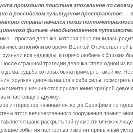
густа произошло поистине эпохальное по своему
ие в российском культурном пространстве — в
еатрах страны начался показ полнометражног
ционного фильма «Необыкновенное путешеств
ма – простая девочка, которая рано лишилась родит
рагически погибли во время Великой Отечественной в
 рухнули все надежды, а горячо любимых близких бо
 После страшной трагедии девочка стала одной из в
го дома, судьба которых была примерно такой же. Не
ния, хрупкая девочка нашла в себе силы посмотреть 
о момента и начинаются приключения храброй девочк
вь и настоящую дружбу.
мое интересное начинается, когда Серафима попадае
Стены этого величественного сооружения помнят мног
тавляется шанс раскрыть тайну смерти близких люде
ующие события полностью изменят привычный уклад