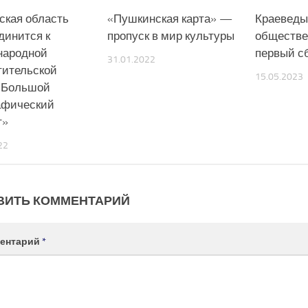
ская область
«Пушкинская карта» —
Краеведы
динится к
пропуск в мир культуры
обществе
народной
первый с
31.01.2022
тительской
15.05.2023
«Большой
афический
т»
22
ВИТЬ КОММЕНТАРИЙ
ентарий
*