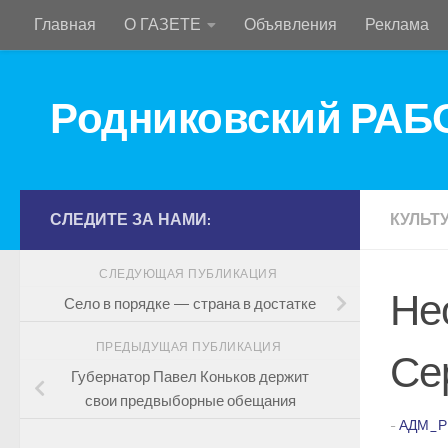
Главная
О ГАЗЕТЕ
Объявления
Реклама
Перейти к содержимому
Родниковский РА
СЛЕДИТЕ ЗА НАМИ:
КУЛЬТ
СЛЕДУЮЩАЯ ПУБЛИКАЦИЯ
Не
Село в порядке — страна в достатке
ПРЕДЫДУЩАЯ ПУБЛИКАЦИЯ
Се
Губернатор Павел Коньков держит
свои предвыборные обещания
-
АДМ_Р