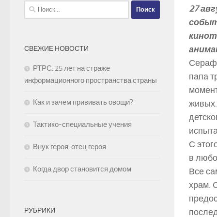
Найти:
27 ав
событ
кинот
анима
СВЕЖИЕ НОВОСТИ
Серафи
РТРС: 25 лет на страже
папа т
информационного пространства страны
момент
Как и зачем прививать овощи?
живых.
детско
Тактико-специальные учения
испыта
С этог
Внук героя, отец героя
в любо
Когда двор становится домом
Все са
храм. 
предос
РУБРИКИ
послед