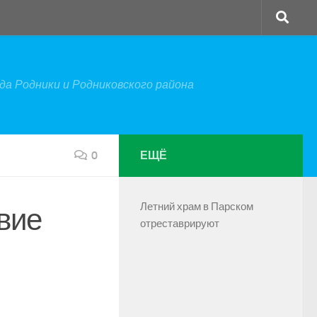
а Родники и Родниковского района
0
ЕЩЁ
Летний храм в Парском
вие
отреставрируют