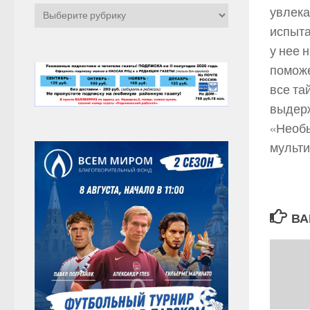
Рубрики
увлека
испыта
у нее 
поможе
все та
выдерж
«Необ
мульти
ВА