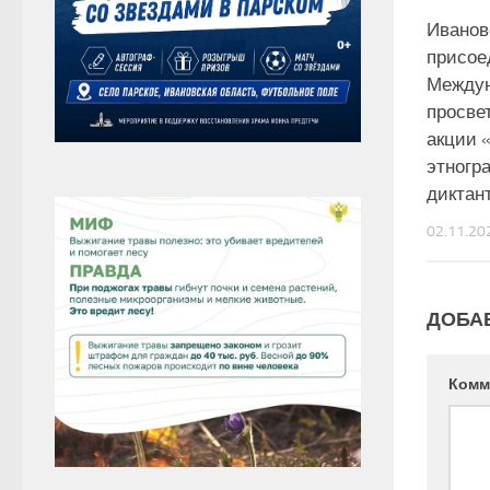
Иванов
присое
Между
просве
акции 
этногр
диктан
02.11.20
ДОБА
Комм