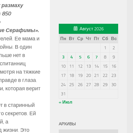
 размаху
 850
о
Август 2026
ие Серафимы».
елей. Ее мама и
Пн
Вт
Ср
Чт
Пт
Сб
Вс
ойны. В один
1
2
льше нет в
3
4
5
6
7
8
9
оспитанниц
10
11
12
13
14
15
16
смотря на тяжкие
17
18
19
20
21
22
23
правде в глаза.
24
25
26
27
28
29
30
и, которая верит
31
« Июл
т в старинный
о секретов. Ей
й, а
АРХИВЫ
 жизни. Это
Архивы