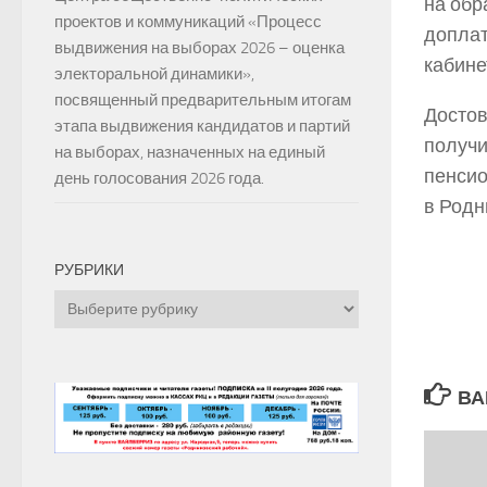
на обр
проектов и коммуникаций «Процесс
доплат
выдвижения на выборах 2026 – оценка
кабине
электоральной динамики»,
посвященный предварительным итогам
Достов
этапа выдвижения кандидатов и партий
получи
на выборах, назначенных на единый
пенсио
день голосования 2026 года.
в Родн
РУБРИКИ
Рубрики
ВА