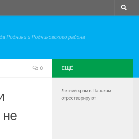
а Родники и Родниковского района
0
ЕЩЁ
Летний храм в Парском
и
отреставрируют
 не