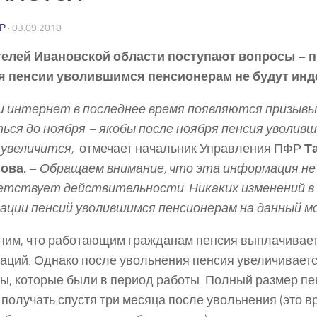
Р
·
03.09.2018
елей Ивановской области поступают вопросы – пр
я пенсии уволившимся пенсионерам не будут инд
ти интернет в последнее время появляются призывы
ься до ноября – якобы после ноября пенсия уволив
 увеличится,
­ отмечает начальник Управления ПФР
Та
ова.
–
Обращаем внимание, что эта информация не
етствует действительности. Никаких изменений в
ации пенсий уволившимся пенсионерам на данный м
им, что работающим гражданам пенсия выплачиваетс
аций. Однако после увольнения пенсия увеличивается
ы, которые были в период работы. Полный размер п
 получать спустя три месяца после увольнения (это в