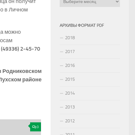
яца он получит
о в Личном
АРХИВЫ ФОРМАТ PDF
да можно
2018
росам
 (49336) 2-­45-­70
2017
2016
в Родниковском
Лухском районе
2015
2014
2013
2012
0
2011