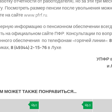
аботку отчетности от работодателя), но за эти три мес
у. Посмотреть размер пенсии после увольнения можн
те на сайте www.pfrf.ru.
ерную информацию о пенсионном обеспечении всег
ть на официальном сайте ПФР. Консультации по воп
нного обеспечения ­ по телефонам «горячей линии»:
8
иках,
8 (49344) 2-­15­-76
в Лухе.
УПФР 
и 
М МОЖЕТ ТАКЖЕ ПОНРАВИТЬСЯ...
0
0