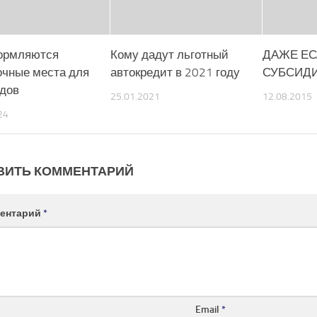
ормляются
Кому дадут льготный
ДАЖЕ ЕС
очные места для
автокредит в 2021 году
СУБСИДИ
дов
25.01.2021
12.08.2015
24
ВИТЬ КОММЕНТАРИЙ
ентарий
*
Email
*