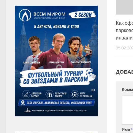
Как оф
парков
инвали
05.02.20
ДОБА
Комм
Имя
*