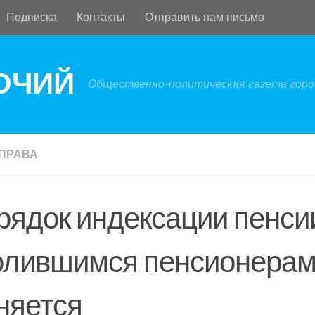
Подписка
Контакты
Отправить нам письмо
БОЧИЙ
Общественно-политическая газета город
ПРАВА
рядок индексации пенси
олившимся пенсионерам
няется