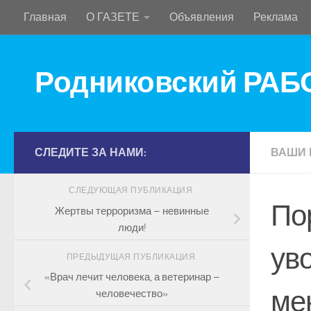
Главная
О ГАЗЕТЕ
Объявления
Реклама
Перейти к содержимому
Родниковский РА
СЛЕДИТЕ ЗА НАМИ:
ВАШИ 
СЛЕДУЮЩАЯ ПУБЛИКАЦИЯ
По
Жертвы терроризма – невинные
люди!
ув
ПРЕДЫДУЩАЯ ПУБЛИКАЦИЯ
«Врач лечит человека, а ветеринар –
ме
человечество»