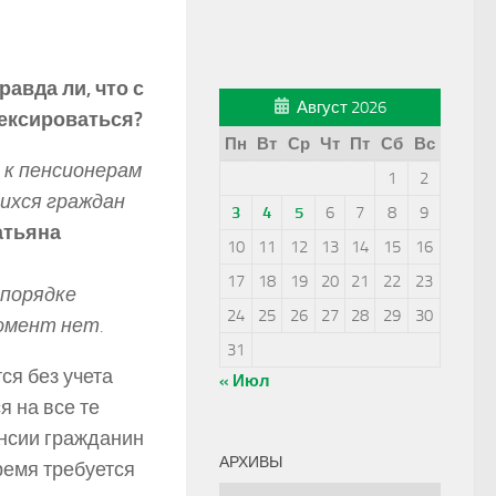
авда ли, что с
Август 2026
ексироваться?
Пн
Вт
Ср
Чт
Пт
Сб
Вс
 к пенсионерам
1
2
шихся граждан
3
4
5
6
7
8
9
тьяна
10
11
12
13
14
15
16
17
18
19
20
21
22
23
 порядке
24
25
26
27
28
29
30
омент нет.
31
я без учета
« Июл
 на все те
енсии гражданин
АРХИВЫ
ремя требуется
Архивы