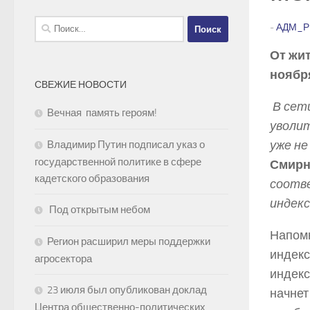
Найти:
-
АДМ_Р
От жит
ноябр
СВЕЖИЕ НОВОСТИ
­ В се
Вечная память героям!
уволит
уже не
Владимир Путин подписал указ о
государственной политике в сфере
Смирн
кадетского образования
соотв
индекс
Под открытым небом
Напомн
Регион расширил меры поддержки
индекс
агросектора
индекс
23 июля был опубликован доклад
начнет
Центра общественно-политических