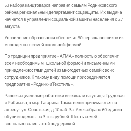
53 набора канцтоваров направил семьям Родниковского
района региональный департамент соцзащиты
.
Их выдача
начнется в управлении социальной защиты населения с 27
августа.
Управление образования обеспечит 30 первоклассников из
многодетных семей школьной формой.
По традиции предприятие «АГМА» полностью обеспечит
всем необходимым: школьной формой и письменными
принадлежностями детей из многодетных семей своих
сотрудников. К такому виду помощи присоединяется
предприятие «Родник-и­Текстиль».
Ранее социальные работники выезжали на улицы Трудовая
и Рябикова, в мкр. Гагарина. Также вещи принимаются по
адресу: ул. Советская, д.10 каб. 3­а. Уже собрано 60 единиц
обуви и одежды на 3 тыс.рублей. Шесть семей
воспользовались этой поддержкой.