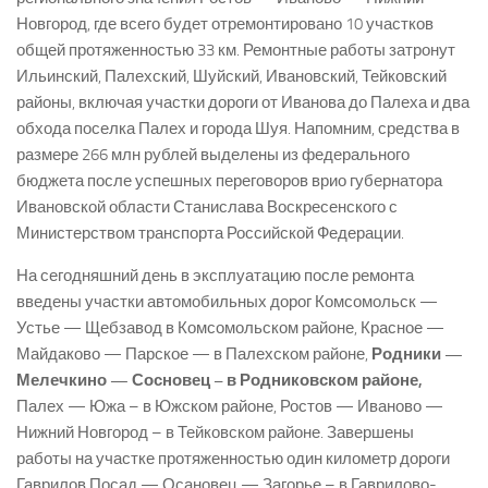
Новгород, где всего будет отремонтировано 10 участков
общей протяженностью 33 км. Ремонтные работы затронут
Ильинский, Палехский, Шуйский, Ивановский, Тейковский
районы, включая участки дороги от Иванова до Палеха и два
обхода поселка Палех и города Шуя. Напомним, средства в
размере 266 млн рублей выделены из федерального
бюджета после успешных переговоров врио губернатора
Ивановской области Станислава Воскресенского с
Министерством транспорта Российской Федерации.
На сегодняшний день в эксплуатацию после ремонта
введены участки автомобильных дорог Комсомольск —
Устье — Щебзавод в Комсомольском районе, Красное —
Майдаково — Парское — в Палехском районе,
Родники —
Мелечкино — Сосновец – в Родниковском районе,
Палех — Южа – в Южском районе, Ростов — Иваново —
Нижний Новгород – в Тейковском районе. Завершены
работы на участке протяженностью один километр дороги
Гаврилов Посад — Осановец — Загорье – в Гаврилово-