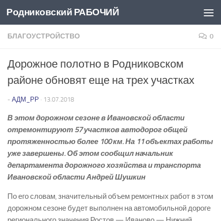
Родниковский РАБОЧИЙ
Перейти к содержимому
БЛАГОУСТРОЙСТВО
0
Дорожное полотно в Родниковском
районе обновят еще на трех участках
-
АДМ_РР
·
13.07.2018
В этом дорожном сезоне в Ивановской области
отремонтируют 57 участков автодорог общей
протяженностью более 100 км. На 11 объектах работы
уже завершены. Об этом сообщил начальник
департамента дорожного хозяйства и транспорта
Ивановской области Андрей Шушкин
По его словам, значительный объем ремонтных работ в этом
дорожном сезоне будет выполнен на автомобильной дороге
регионального значения Ростов — Иваново — Нижний