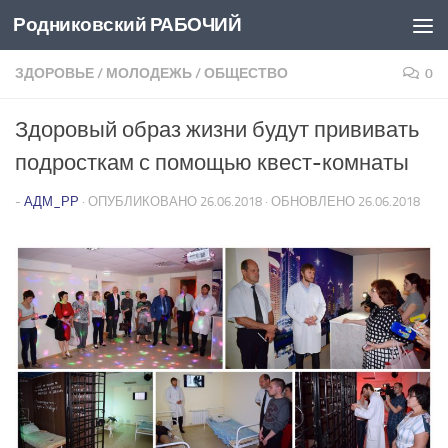
Родниковский РАБОЧИЙ
Перейти к содержимому
ЗДОРОВЬЕ
/
МОЛОДЕЖЬ
/
ОБЩЕСТВО
0
Здоровый образ жизни будут прививать
подросткам с помощью квест-комнаты
-
АДМ_РР
· ОПУБЛИКОВАНО
26.06.2018
· ОБНОВЛЕНО
26.06.2018