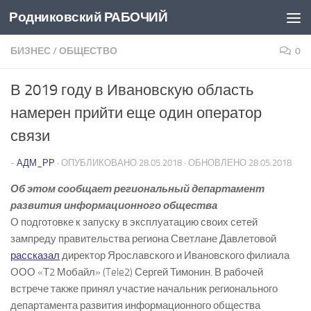
Родниковский РАБОЧИЙ
Перейти к содержимому
БИЗНЕС
/
ОБЩЕСТВО
0
В 2019 году в Ивановскую область
намерен прийти еще один оператор
связи
-
АДМ_РР
· ОПУБЛИКОВАНО
28.05.2018
· ОБНОВЛЕНО
28.05.2018
Об этом сообщает региональный департамент
развития информационного общества
О подготовке к запуску в эксплуатацию своих сетей
зампреду правительства региона Светлане Давлетовой
рассказал
директор Ярославского и Ивановского филиала
ООО «Т2 Мобайл» (Tele2) Сергей Тимонин. В рабочей
встрече также принял участие начальник регионального
департамента развития информационного общества