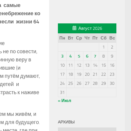
ла самые
енебрежение ко
несли жизни 64
Август 2026
Пн
Вт
Ср
Чт
Пт
Сб
Вс
ие
1
2
 не по совести,
3
4
5
6
7
8
9
тинную веру в
10
11
12
13
14
15
16
ившие (и
17
18
19
20
21
22
23
м путём думают,
24
25
26
27
28
29
30
 детей и
страсть к наживе
31
« Июл
ем мы живём, и
ем для будущего.
АРХИВЫ
 месте, где при
Архивы