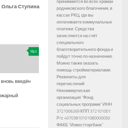
принимаются во всех храмах
Ольга Ступина
родниковского благочиния, в
кассах РКЦ, где вы
оплачиваете коммунальные
платежи. Средства
зачисляются на счёт
специального
благотворительного фонда и
0
пойдут точно по назначению.
Можно также оказать
помощь стройматериалами.
Реквизиты для
 вновь введён
перечислений
Некоммерческая
ожарный
организация "Фонд
социальных программ" ИНН
3721006269 КПП 372101001
Р/с 40703810101080000050
ФАКБ "Инвестторгбанк"