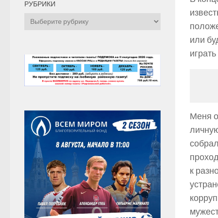
РУБРИКИ
извест
Рубрики
положе
или бу
играть
Меня о
личную
собрал
проход
к разн
устран
корруп
мужест