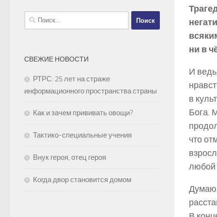
Траге
Найти:
негат
всяки
ни в ч
СВЕЖИЕ НОВОСТИ
И ведь
РТРС: 25 лет на страже
нравст
информационного пространства страны
в куль
Бога. 
Как и зачем прививать овощи?
продол
Тактико-специальные учения
что от
взросл
Внук героя, отец героя
любой
Когда двор становится домом
Думаю,
расста
В конц