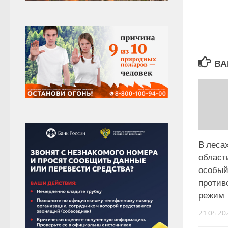
ВА
В леса
област
особы
против
режим
21.04.20