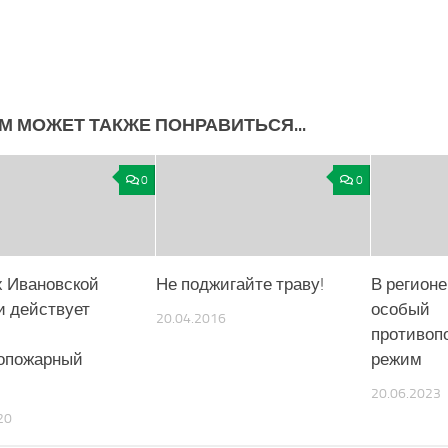
М МОЖЕТ ТАКЖЕ ПОНРАВИТЬСЯ...
0
0
х Ивановской
Не поджигайте траву!
В регионе
и действует
особый
20.04.2016
й
противоп
опожарный
режим
20.06.2023
20