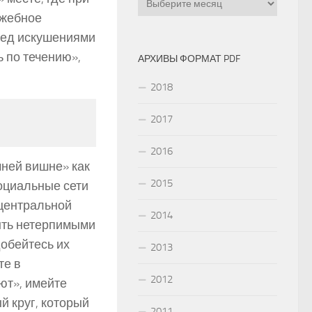
ужебное
ред искушениями
ь по течению»,
АРХИВЫ ФОРМАТ PDF
2018
2017
2016
мней вишне» как
2015
социальные сети
центральной
2014
ыть нетерпимыми
добейтесь их
2013
те в
2012
ют», имейте
 круг, который
2011