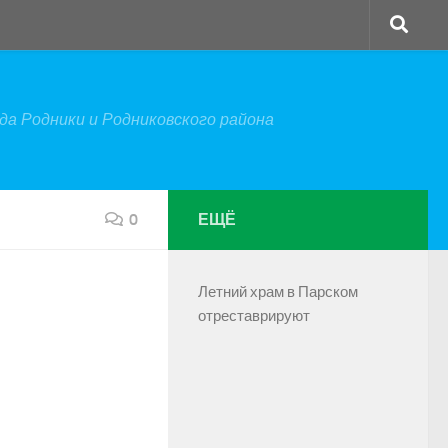
а Родники и Родниковского района
0
ЕЩЁ
Летний храм в Парском
отреставрируют