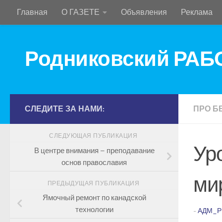
Главная
О ГАЗЕТЕ
Объявления
Реклама
Перейти к содержимому
Родниковский РА
СЛЕДИТЕ ЗА НАМИ:
ПРО Б
СЛЕДУЮЩАЯ ПУБЛИКАЦИЯ
Ур
В центре внимания – преподавание
основ православия
ми
ПРЕДЫДУЩАЯ ПУБЛИКАЦИЯ
Ямочный ремонт по канадской
технологии
-
АДМ_Р