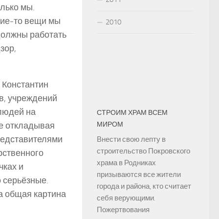
олько мы.
кие-то вещи мы
2010
 должны работать
зор,
 Константин
в, учреждений
 людей на
СТРОИМ ХРАМ ВСЕМ
е откладывая
МИРОМ
представителями
Внести свою лепту в
строительство Покровского
рственного
храма в Родниках
чках и
призываются все жители
 серьёзные.
города и района, кто считает
а общая картина
себя верующими.
Пожертвования