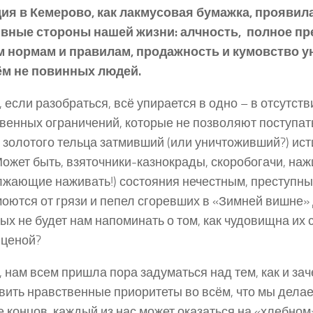
дия в Кемерово, как лакмусовая бумажка, прояви
ивные стороны нашей жизни: алчность, полное пр
м нормам и правилам, продажность и кумовство у
ём не повинных людей.
, если разобраться, всё упирается в одно – в отсутств
венных ограничений, которые не позволяют поступать
т золотого тельца затмивший (или уничтоживший?) ис
Может быть, взяточники-казнокрады, скоробогачи, наж
жающие наживать!) состояния нечестным, преступны
моются от грязи и пепел сгоревших в «Зимней вишне»
ых не будет нам напоминать о том, как чудовищна их 
 ценой?
 нам всем пришла пора задуматься над тем, как и зач
вить нравственные приоритеты во всём, что мы дела
е концов, каждый из нас может оказаться на «хлебном»