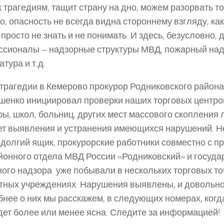
к трагедиям, тащит страну на дно, можем разорвать т
о, опасность не всегда видна стороннему взгляду, ка
просто не знать и не понимать. И здесь, безусловно,
сионалы – надзорные структуры МВД, пожарный над
тура и т.д.
трагедии в Кемерово прокурор Родниковского района
енко инициировал проверки наших торговых центро
ры, школ, больниц, других мест массового скопления
т выявления и устранения имеющихся нарушений. Н
 долгий ящик, прокурорские работники совместно с 
онного отдела МВД России «Родниковский» и госуда
ого надзора уже побывали в нескольких торговых то
ных учреждениях. Нарушения выявлены, и довольно
нее о них мы расскажем, в следующих номерах, когд
дет более или менее ясна. Следите за информацией!