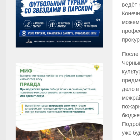
ведёт 
Конечн
можем 
профес
прокура
После 
Черныш
культу
предме
дело в
межрай
пожарн
бюджет
Подроб
уже бу