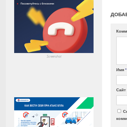
ДОБА
Комм
Screenshot
Имя
*
Сайт
С
комм