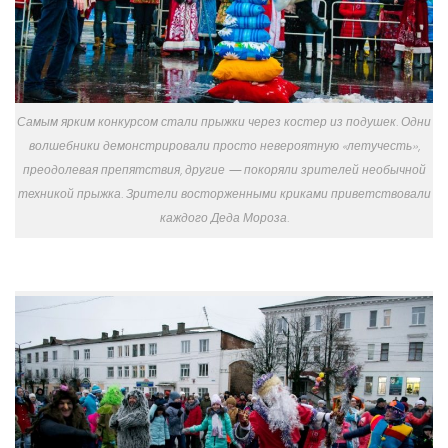
Самым ярким конкурсом стали прыжки через костер из подушек. Одни
волшебники демонстрировали просто невероятную «летучесть»,
преодолевая препятствия, другие — покоряли зрителей необычной
техникой прыжка. Зрители восторженными криками приветствовали
каждого Деда Мороза.