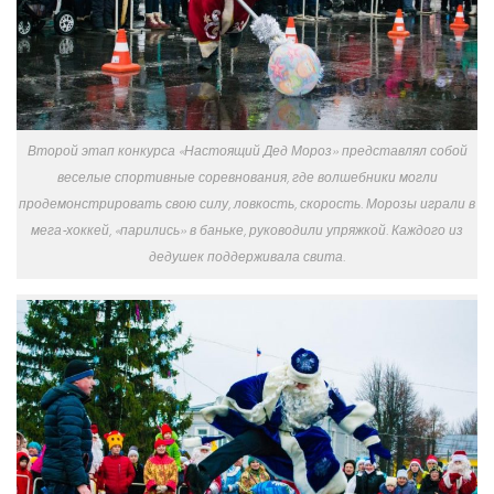
Второй этап конкурса «Настоящий Дед Мороз» представлял собой
веселые спортивные соревнования, где волшебники могли
продемонстрировать свою силу, ловкость, скорость. Морозы играли в
мега-хоккей, «парились» в баньке, руководили упряжкой. Каждого из
дедушек поддерживала свита.