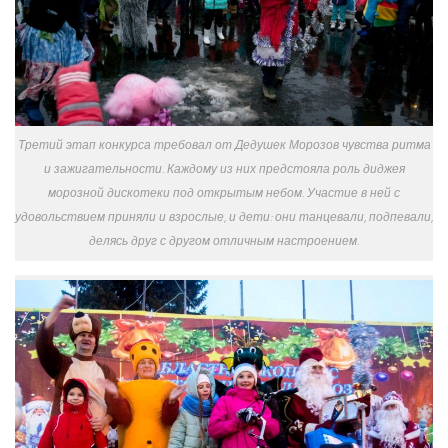
Третий этап конкурса требовал от Дедушек Морозов чувства ритма
и зажигательности. Каждому из них предстояла роль диджея
морозной дискотеки под открытым небом. Участие в ней с
удовольствием приняли и взрослые, и дети: они танцевали, подпевали,
делясь друг с другом отличным настроением.