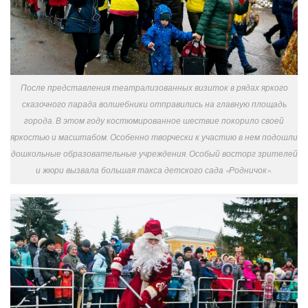
После представления театрализованных визиток в рядах яркого
сказочного парада волшебники отправились на главную площадь
города. В этом году костюмированное шествие покорило своей
яркостью и масштабом. Особенно творчески к участию в нем подошли
дошкольные образовательные учреждения. Особый восторг зрителей
и жюри вызвала большая такса детского сада «Родничок».