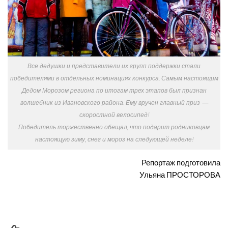
Все дедушки и представители их групп поддержки стали
победителями в отдельных номинациях конкурса. Самым настоящим
Дедом Морозом региона по итогам трех этапов был признан
волшебник из Ивановского района. Ему вручен главный приз —
скоростной велосипед!
Победитель торжественно обещал, что подарит родниковцам
настоящую зиму, снег и мороз на следующей неделе!
Репортаж подготовила
Ульяна
ПРОСТОРОВА