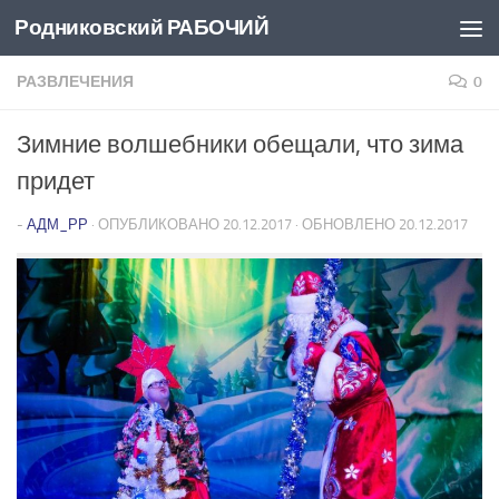
Родниковский РАБОЧИЙ
Перейти к содержимому
РАЗВЛЕЧЕНИЯ
0
Зимние волшебники обещали, что зима
придет
-
АДМ_РР
· ОПУБЛИКОВАНО
20.12.2017
· ОБНОВЛЕНО
20.12.2017