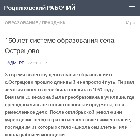
Родниковский РАБОЧИЙ
Перейти к содержимому
ОБРАЗОВАНИЕ
/
ПРАЗДНИК
0
150 лет системе образования села
Острецово
-
АДМ_РР
·
22.11.2017
За время своего существование образование в
с.Острецово прошло длинный и непростой путь. Первая
земская школа в селе была открыта в 1867 году.
Вначале 20 века она была преобразована в училище, где
преподавались не только основные предметы, но и
ремесленное дело. После октябрьской революции
учреждение неоднократно меняло свое наименование,
последним из которых стало «школа семилетка» или
школа рабочей молодежи.