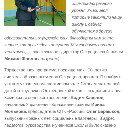
олимпиадах разного
уровня. Учащиеся,
которые закончили нашу
школу и сейчас
обучаются в других
образовательных учреждениях, благодарны нам за те
знание, которые здесь получили. Мы гордимся нашими
успехами»,
— рассказывает директор Острецовской школы
Михаил Фролов
(
на фото
).
Торжественная программа, посвященная 150-летию
системы образования села Острецово, прошла 17 ноября в
уютном украшенном спортивном зале. Со знаменательной
датой сотрудников Острецовской школы поздравили глава
Каминского сельского поселения
Вадим Карелов,
начальник Управления образования района
Ирина
Молькова,
председатель СПК «Россия»
Олег Барашков,
выпускники разных лет, социальные партнеры. В адрес
педагогов, руководства и учеников школы было сказано