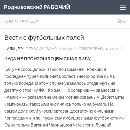
Родниковский РАБОЧИЙ
Перейти к содержимому
СПОРТ
/
ФУТБОЛ
0
Вести с футбольных полей
-
АДМ_РР
· ОПУБЛИКОВАНО
13.09.2017
· ОБНОВЛЕНО
14.09.2017
ЧУДА НЕ ПРОИЗОШЛО (ВЫСШАЯ ЛИГА)
Как уже сообщалось, взрослой команде «Родник» в
последнем туре чемпионата области необходима была
только победа. В этом случае удавалось отодвинуть на
девятую строчку ФК «Кохма». Но соперник — ивановский
«Авакс» — оказался не менее мотивированным. Дебютанты
чемпионаты таковыми числились только на бумаге. На
самом деле клуб укомплектован достаточно сильными,
поигравшими, и по-прежнему амбициозными футболистами.
Один только
Евгений Чернышов
чего стоит! Лучший