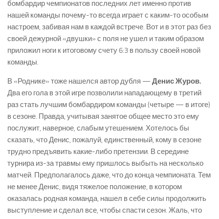
бомбардир чемпионатов последних лет именно против
нашей команды почему-то всегда играет с каким-то особым
настроем, забивая нам в каждой встрече. Вот и в этот раз без
своей дежурной «двушки» с поля не ушел и таким образом
приложил ноги к итоговому счету 6:3 в пользу своей новой
команды.
В «Роднике» тоже нашелся автор дубля —
Денис Журов.
Два его гола в этой игре позволили нападающему в третий
раз стать лучшим бомбардиром команды (четыре — в итоге)
в сезоне. Правда, учитывая занятое общее место это ему
послужит, наверное, слабым утешением. Хотелось бы
сказать, что Денис, пожалуй, единственный, кому в сезоне
трудно предъявить какие-либо претензии. В середине
турнира из-за травмы ему пришлось выбыть на несколько
матчей. Предполагалось даже, что до конца чемпионата. Тем
не менее Денис, видя тяжелое положение, в котором
оказалась родная команда, нашел в себе силы продолжить
выступление и сделал все, чтобы спасти сезон. Жаль, что