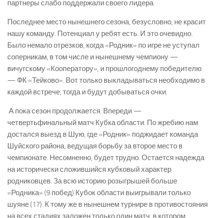
партнеры слабо поддержали своего лидера.
Последнее место нынешнего сезона, безусловно, не красит
нашу команду. Потенциал у ребят есть. И это очевидно.
Было немало отрезков, когда «Родник» по игре не уступал
соперникам, в том числе и нынешнему чемпиону —
вичугскому «Кооператору», и прошлогоднему победителю
— ФК «Тейково». Вот только выкладываться необходимо в
каждой встрече, тогда и будут добываться очки.
А пока сезон продолжается. Впереди —
четвертьфинальный матч Кубка области. По жребию нам
достался выезд в Шую, где «Родник» поджидает команда
Шуйского района, ведущая борьбу за второе место в
чемпионате. Несомненно, будет трудно. Остается надежда
на исторически сложившийся кубковый характер
родниковцев. За всю историю розыгрышей больше
«Родника» (9 побед) Кубок области выигрывали только
шуяне (17). К тому же в нынешнем турнире в противостояния
на всех стадиях заложен только один матч, в котором