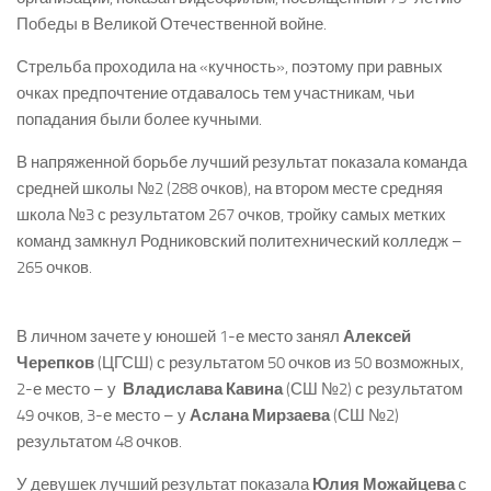
Победы в Великой Отечественной войне.
Стрельба проходила на «кучность», поэтому при равных
очках предпочтение отдавалось тем участникам, чьи
попадания были более кучными.
В напряженной борьбе лучший результат показала команда
средней школы №2 (288 очков), на втором месте средняя
школа №3 с результатом 267 очков, тройку самых метких
команд замкнул Родниковский политехнический колледж –
265 очков.
В личном зачете у юношей 1­-е место занял
Алексей
Черепков
(ЦГСШ) с результатом 50 очков из 50 возможных,
2­-е место – у
Владислава Кавина
(СШ №2) с результатом
49 очков, 3-­е место – у
Аслана Мирзаева
(СШ №2)
результатом 48 очков.
У девушек лучший результат показала
Юлия Можайцева
с