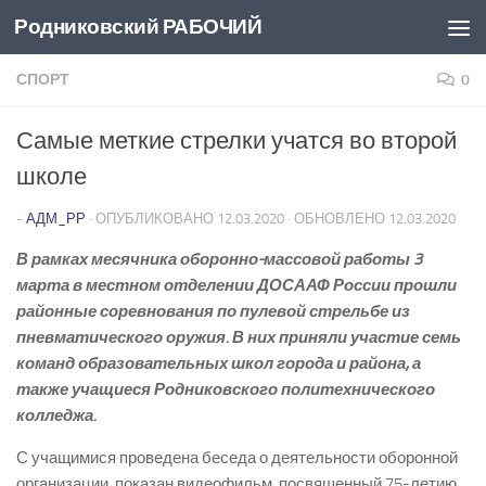
Родниковский РАБОЧИЙ
Перейти к содержимому
СПОРТ
0
Самые меткие стрелки учатся во второй
школе
-
АДМ_РР
· ОПУБЛИКОВАНО
12.03.2020
· ОБНОВЛЕНО
12.03.2020
В рамках месячника оборонно­-массовой работы 3
марта в местном отделении ДОСААФ России прошли
районные соревнования по пулевой стрельбе из
пневматического оружия. В них приняли участие семь
команд образовательных школ города и района, а
также учащиеся Родниковского политехнического
колледжа.
С учащимися проведена беседа о деятельности оборонной
организации, показан видеофильм, посвященный 75-­летию