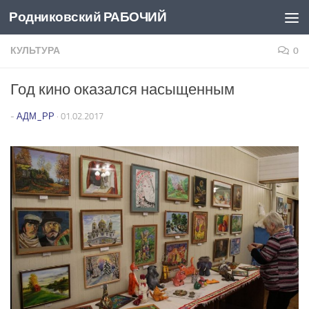
Родниковский РАБОЧИЙ
Перейти к содержимому
КУЛЬТУРА
0
Год кино оказался насыщенным
-
АДМ_РР
·
01.02.2017