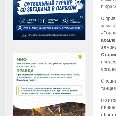
п.Крас
С прив
замест
«Родни
Комле
админ
Стари
предсе
органи
Специа
танцев
По ито
г.Кине
г.Кост