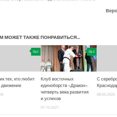
Веро
М МОЖЕТ ТАКЖЕ ПОНРАВИТЬСЯ...
0
0
ик тех, кто любит
Клуб восточных
С серебр
и движение
единоборств «Дракон»:
Краснода
четверть века развития
18
08.05.2024
и успехов
07.10.2021