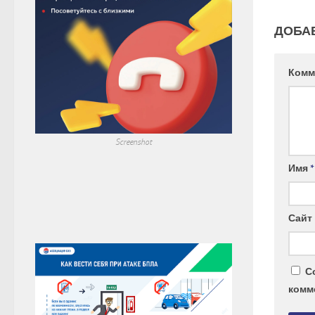
ДОБА
Комм
Screenshot
Имя
*
Сайт
С
комм