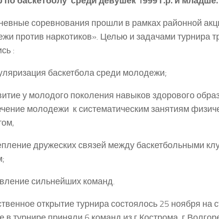
 по баскетболу среди девушек 1999 г.р. и младше.
евные соревнования прошли в рамках районной акц
жи против наркотиков». Целью и задачами турнира 
сь :
ляризация баскетбола среди молодежи;
итие у молодого поколения навыков здорового образ
чение молодежи к систематическим занятиям физиче
том,
пление дружеских связей между баскетбольными кл
;
вление сильнейших команд.
твенное открытие турнира состоялось 25 ноября на с
е в турнире приняли 6 команд из г.Кострома, г.Волгор