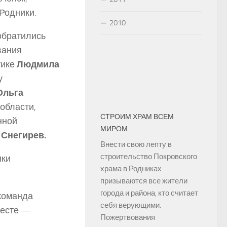
.Родники.
2010
обратились
вания
тике
Людмила
у
Ольга
области,
СТРОИМ ХРАМ ВСЕМ
нной
МИРОМ
 Снегирев.
Внести свою лепту в
строительство Покровского
ики
храма в Родниках
призываются все жители
города и района, кто считает
 команда
себя верующими.
месте —
Пожертвования