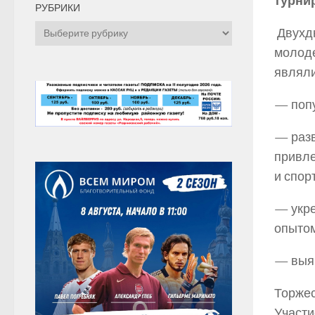
турнир
РУБРИКИ
Рубрики
Двухдн
молоде
являли
— попу
— разв
привле
и спор
— укре
опытом
— выя
Торжес
Участи