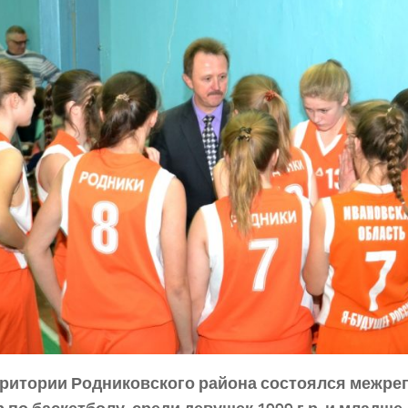
рритории Родниковского района состоялся межр