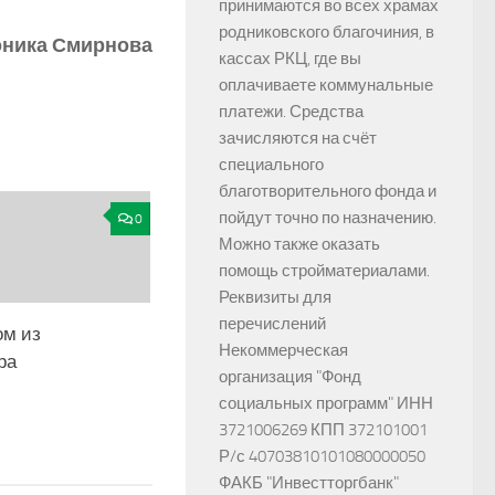
принимаются во всех храмах
родниковского благочиния, в
ника Смирнова
кассах РКЦ, где вы
оплачиваете коммунальные
платежи. Средства
зачисляются на счёт
специального
благотворительного фонда и
пойдут точно по назначению.
0
Можно также оказать
помощь стройматериалами.
Реквизиты для
перечислений
ом из
Некоммерческая
ра
организация "Фонд
социальных программ" ИНН
3721006269 КПП 372101001
Р/с 40703810101080000050
ФАКБ "Инвестторгбанк"