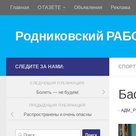
Главная
О ГАЗЕТЕ
Объявления
Реклама
Перейти к содержимому
Родниковский РА
СЛЕДИТЕ ЗА НАМИ:
СПОРТ
СЛЕДУЮЩАЯ ПУБЛИКАЦИЯ
Ба
Болеть — не будем!
ПРЕДЫДУЩАЯ ПУБЛИКАЦИЯ
-
АДМ_Р
Распространены и очень опасны
Найти: