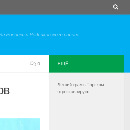
а Родники и Родниковского района
0
ЕЩЁ
Летний храм в Парском
ов
отреставрируют