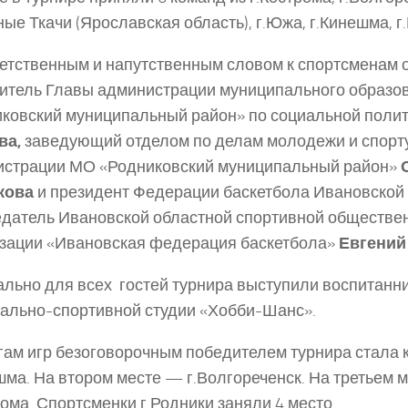
ные Ткачи (Ярославская область), г.Южа, г.Кинешма, г
етственным и напутственным словом к спортсменам 
итель Главы администрации муниципального образо
ковский муниципальный район» по социальной поли
ва,
заведующий отделом по делам молодежи и спорт
истрации МО «Родниковский муниципальный район»
кова
и президент Федерации баскетбола Ивановской 
датель Ивановской областной спортивной обществе
зации «Ивановская федерация баскетбола»
Евгений
льно для всех гостей турнира выступили воспитанн
ально-спортивной студии «Хобби-Шанс».
гам игр безоговорочным победителем турнира стала
шма. На втором месте — г.Волгореченск. На третьем 
рома. Спортсменки г.Родники заняли 4 место.