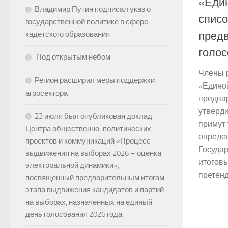
«Един
Владимир Путин подписал указ о
списо
государственной политике в сфере
пред
кадетского образования
голо
Под открытым небом
Члены 
Регион расширил меры поддержки
«Едино
агросектора
предва
утверди
23 июля был опубликован доклад
примут 
Центра общественно-политических
опреде
проектов и коммуникаций «Процесс
Государ
выдвижения на выборах 2026 – оценка
итогов
электоральной динамики»,
претенде
посвященный предварительным итогам
этапа выдвижения кандидатов и партий
на выборах, назначенных на единый
день голосования 2026 года.