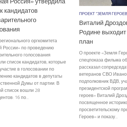
ая Россия» утвердила
к кандидатов
ПРОЕКТ "ЗЕМЛЯ ГЕРОЕВ
варительного
Виталий Дроздо
сования
Родине выходит
план
регионального оргкомитета
й России» по проведению
О проекте «Земля Гер
рительного голосования
спецпоказа фильма о
ли список кандидатов, которые
рассказал сопредседа
участие в голосовании по
ветеранов СВО Иванов
лению кандидатов в депутаты
подполковник ВДВ, уч
ственной Думы от партии. В
президентской прогр
ый список вошли 28
героев» Виталий Дроз
нтов: 16 по...
посвященное историк
просветительскому пр
Героев» и показу...