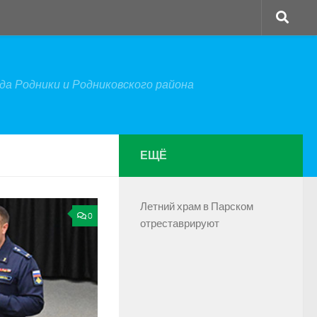
а Родники и Родниковского района
ЕЩЁ
Летний храм в Парском
0
отреставрируют