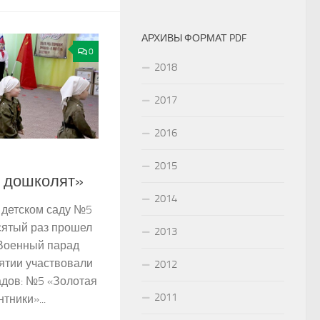
АРХИВЫ ФОРМАТ PDF
0
2018
2017
2016
2015
 дошколят»
2014
 детском саду №5
сятый раз прошел
2013
«Военный парад
ятии участвовали
2012
садов: №5 «Золотая
2011
тники»...