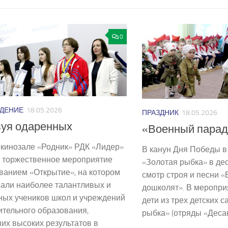
0
ДЕНИЕ
18.05.2026
ПРАЗДНИК
18.05.2026
вуя одаренных
«Военный парад
 кинозале «Родник» РДК «Лидер»
В канун Дня Победы в
 торжественное мероприятие
«Золотая рыбка» в де
ванием «Открытие», на котором
смотр строя и песни 
вали наиболее талантливых и
дошколят». В меропри
ных учеников школ и учреждений
дети из трех детских 
тельного образования,
рыбка» (отряды «Десан
их высоких результатов в