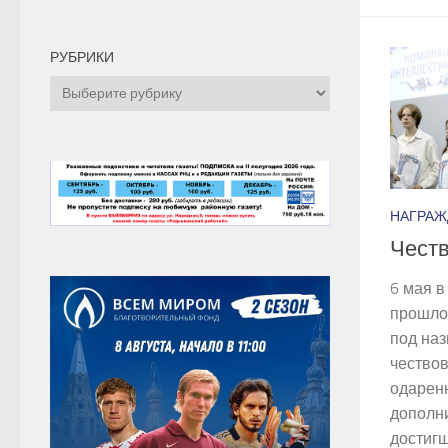
РУБРИКИ
Рубрики
НАГРАЖ
Чест
6 мая в
прошло
под наз
чество
одарен
дополни
достигш