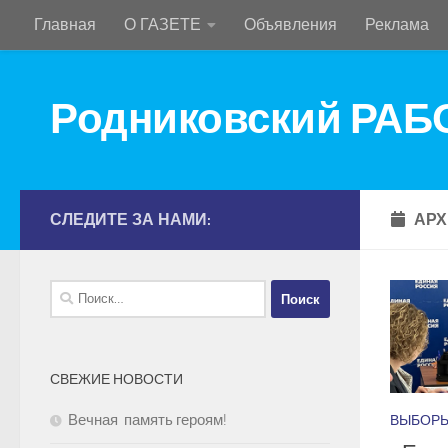
Главная
О ГАЗЕТЕ
Объявления
Реклама
Перейти к содержимому
Родниковский РА
СЛЕДИТЕ ЗА НАМИ:
АРХ
Найти:
СВЕЖИЕ НОВОСТИ
Вечная память героям!
ВЫБОР