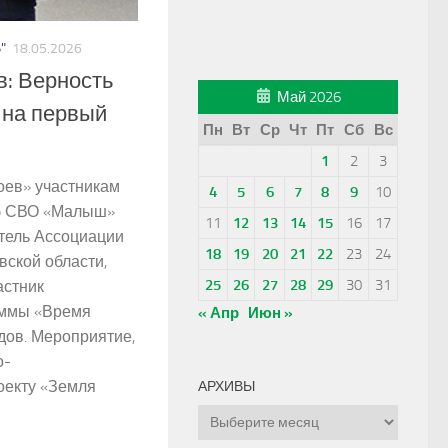
"
18.05.2026
в: Верность
Май 2026
 на первый
Пн
Вт
Ср
Чт
Пт
Сб
Вс
1
2
3
оев» участникам
4
5
6
7
8
9
10
б СВО «Малыш»
11
12
13
14
15
16
17
тель Ассоциации
18
19
20
21
22
23
24
ской области,
25
26
27
28
29
30
31
астник
аммы «Время
« Апр
Июн »
дов. Мероприятие,
о-
оекту «Земля
АРХИВЫ
Архивы