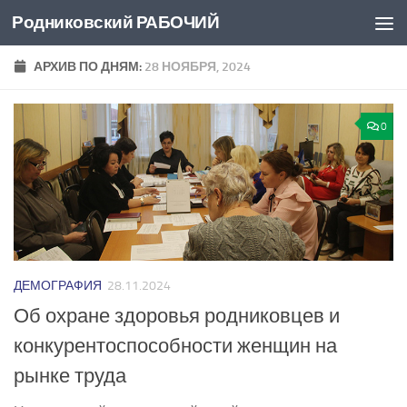
Родниковский РАБОЧИЙ
Перейти к содержимому
АРХИВ ПО ДНЯМ:
28 НОЯБРЯ, 2024
0
ДЕМОГРАФИЯ
28.11.2024
Об охране здоровья родниковцев и
конкурентоспособности женщин на
рынке труда