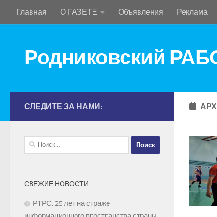
Главная
О ГАЗЕТЕ
Объявления
Реклама
Перейти к содержимому
Родниковский РА
СЛЕДИТЕ ЗА НАМИ:
АРХ
Найти:
СВЕЖИЕ НОВОСТИ
РТРС: 25 лет на страже
информационного пространства страны