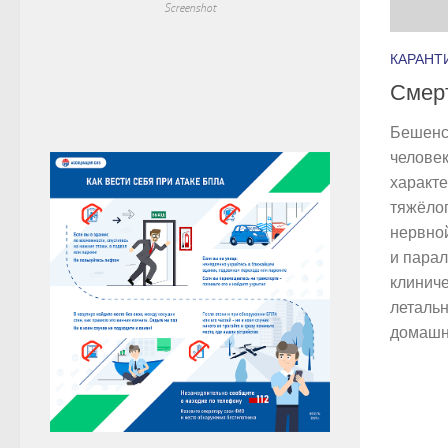
Screenshot
КАРАНТ
Смер
Бешенс
человек
характ
тяжёло
нервно
и парал
клиниче
летальн
домашни