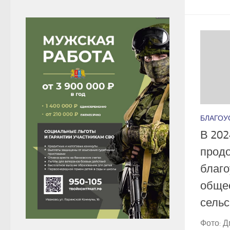
БЛАГОУ
В 202
продо
благо
общес
сельс
Фото: 