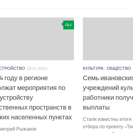
0
СТРОЙСТВО
29.01.2024
КУЛЬТУРА
/
ОБЩЕСТВО
4 году в регионе
Семь ивановских
лжат мероприятия по
учреждений куль
устройству
работники полу
твенных пространств в
выплаты
ких населенных пунктах
Стали известны итоги
отбора по проекту «Т
Дмитрий Рыжаков