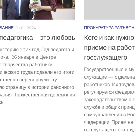
ПРОКУРАТУРА РАЗЪЯСН
ВАНИЕ
31.01.2024
Кого и как нужн
педагогика – это любовь
приеме на рабо
историю 2023 год, Год педагога и
госслужащего
ика. 26 января в Центре
о творчества работники
Государственные и м
ического труда подвели его итоги
служащие — отдельна
ственно перевернули эту
работников. Их трудов
ю страницу в истории районного
регулируется федера
вания. Торжественная церемония
законодательством о 
...
службе и общих принц
самоуправления в Ро
Федерации. Прием на 
госслужащего, его тру