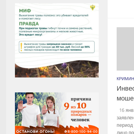
КРИМИН
Инвес
мошен
16 янв
заявлен
период 
лицо по