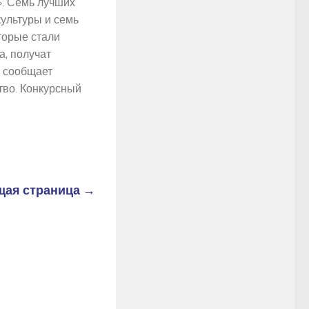
». Семь лучших
культуры и семь
торые стали
а, получат
 сообщает
тво. Конкурсный
ая страница →