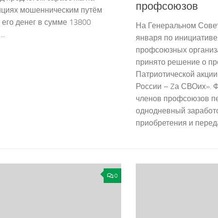
профсоюзов
ициях мошенническим путём
его денег в сумме 13800
На Генеральном Сове
..
января по инициативе
профсоюзных организ
принято решение о п
Патриотической акци
России – Zа СВОих».
членов профсоюзов п
однодневный заработ
приобретения и переда
0