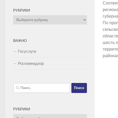
Соотве
регион
РУБРИКИ
губерна
Рубрики
По про
сельски
области
ВАЖНО
шесть п
террит
Госуслуги
районах
Роскомнадзор
Найти:
РУБРИКИ
Рубрики