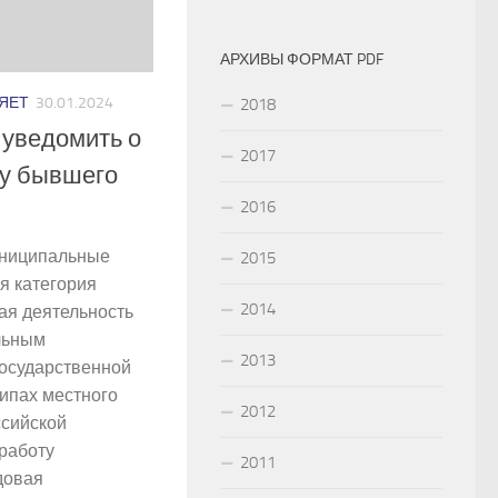
АРХИВЫ ФОРМАТ PDF
ЯЕТ
30.01.2024
2018
о уведомить о
2017
ту бывшего
2016
униципальные
2015
я категория
2014
ая деятельность
льным
2013
государственной
ипах местного
2012
ссийской
работу
2011
довая