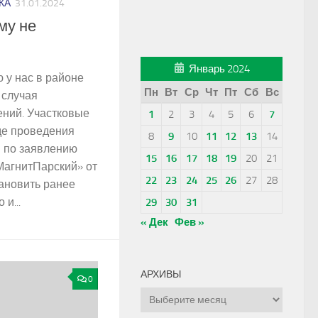
КА
31.01.2024
му не
Январь 2024
у нас в районе
Пн
Вт
Ср
Чт
Пт
Сб
Вс
 случая
ний. Участковые
1
2
3
4
5
6
7
оде проведения
8
9
10
11
12
13
14
 по заявлению
15
16
17
18
19
20
21
Магнит­Парский» от
22
23
24
25
26
27
28
тановить ранее
и...
29
30
31
« Дек
Фев »
АРХИВЫ
0
Архивы