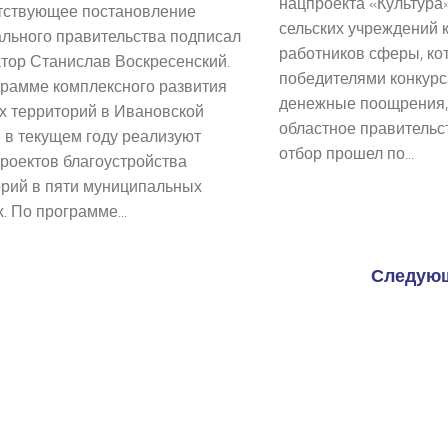
нацпроекта «Культура
тствующее постановление
сельских учреждений 
ального правительства подписал
работников сферы, ко
тор Станислав Воскресенский.
победителями конкурс
грамме комплексного развития
денежные поощрения,
х территорий в Ивановской
областное правительс
 в текущем году реализуют
отбор прошел по...
роектов благоустройства
орий в пяти муниципальных
. По программе...
Следующ