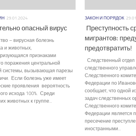
ИН
29.01.2024
ЗАКОН И ПОРЯДОК
29.0
тельно опасный вирус
Преступность с
мигрантов: пред
тво – вирусная болезнь
предотвратить!
а и животных,
еризующаяся признаками
Следственный отдел п
го поражения центральной
следственного управ
й системы, вызывающая парезы
Следственного комите
ичи. Если болезнь уже имеет
Федерации по Иванов
ские проявления ­ вероятность
сообщает, что одной 
ого исхода 100%. Среди
задач следственных о
х животных к группе...
Следственного комите
Федерации является 
пресечение преступл
иностранными...