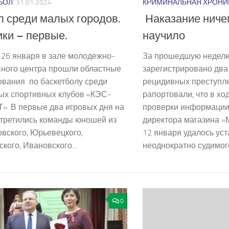
КРИМИНАЛЬНАЯ ХРОНИ
БОЛ
31.01.2024
Наказание ниче
 среди малых городов.
научило
ки – первые.
За прошедшую неделю 
 26 января в зале молодежно-
зарегистрировано два
вного центра прошли областные
рецидивных преступле
ования по баскетболу среди
рапортовали, что в х
ых спортивных клубов «КЭС-
проверки информации
». В первые два игровых дня на
директора магазина «
стретились команды юношей из
12 января удалось ус
вского, Юрьевецкого,
неоднократно судимого 
кого, Ивановского...
0