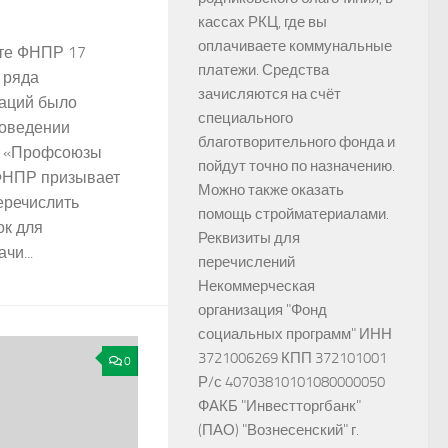
кассах РКЦ, где вы
оплачиваете коммунальные
те ФНПР 17
платежи. Средства
 ряда
зачисляются на счёт
аций было
специального
роведении
благотворительного фонда и
и «Профсоюзы
пойдут точно по назначению.
 ФНПР призывает
Можно также оказать
еречислить
помощь стройматериалами.
ок для
Реквизиты для
чи...
перечислений
Некоммерческая
организация "Фонд
социальных программ" ИНН
3721006269 КПП 372101001
0
Р/с 40703810101080000050
ФАКБ "Инвестторгбанк"
(ПАО) "Вознесенский" г.