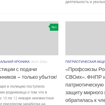
деятельность и увольне
0
АЛЬНАЯ ХРОНИКА
30.01.2024
ПАТРИОТИЧЕСКАЯ АКЦ
тиции с подачи
«Профсоюзы Рос
ников – только убыток!
СВОих». ФНПР 
патриотическую
аря в полицию поступило
защиту мирного 
ие родниковца о том, что в
с 10 по 12 января неизвестное
обратилась к чл
д предлогом заработка на