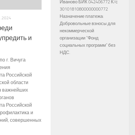
Иваново БИК 042406772 К/с
30101810800000000772
Назначение платежа:
1.2024
Добровольные взносы для
реди
некоммерческой
упредить и
организации "Фонд
социальных программ" без
НДС.
о г. Вичуга
ления
та Российской
ской области
из важнейших
рганов
та Российской
профилактика и
ений, совершенных