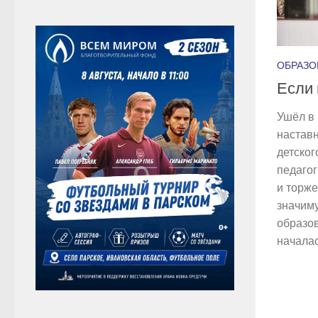
ОБРАЗО
Если 
Ушёл в 
наставн
детског
педагог
и торже
значиму
образо
началась