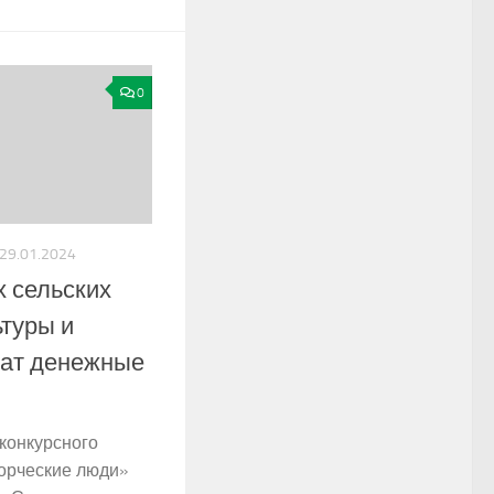
0
29.01.2024
 сельских
туры и
чат денежные
 конкурсного
ворческие люди»