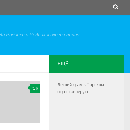
а Родники и Родниковского района
ЕЩЁ
Летний храм в Парском
0
отреставрируют