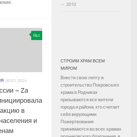
ние...
2010
0
СТРОИМ ХРАМ ВСЕМ
МИРОМ
Внести свою лепту в
ИЯ
30.01.2024
строительство Покровского
сии – Zа
храма в Родниках
инициировала
призываются все жители
города и района, кто считает
 акцию в
себя верующими.
населения и
Пожертвования
принимаются во всех храмах
енам
родниковского благочиния, в