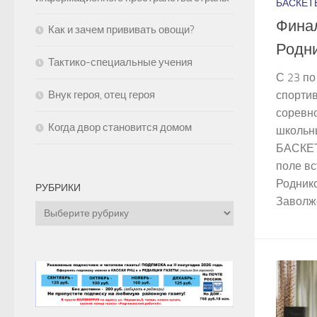
БАСКЕТ
Финал
Как и зачем прививать овощи?
Родни
Тактико-специальные учения
С 23 по
Внук героя, отец героя
спорти
соревн
Когда двор становится домом
школьн
БАСКЕТ
поле в
Роднико
РУБРИКИ
Заволжс
Рубрики