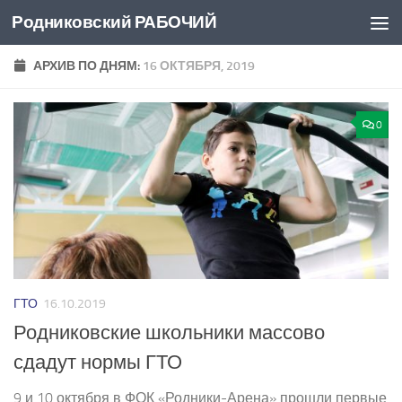
Родниковский РАБОЧИЙ
Перейти к содержимому
АРХИВ ПО ДНЯМ:
16 ОКТЯБРЯ, 2019
0
ГТО
16.10.2019
Родниковские школьники массово
сдадут нормы ГТО
9 и 10 октября в ФОК «Родники-­Арена» прошли первые