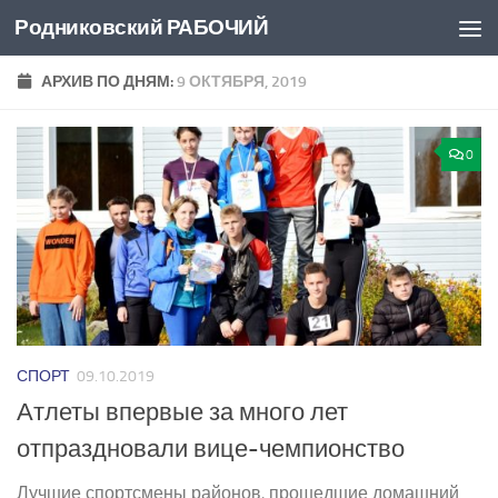
Родниковский РАБОЧИЙ
Перейти к содержимому
АРХИВ ПО ДНЯМ:
9 ОКТЯБРЯ, 2019
0
СПОРТ
09.10.2019
Атлеты впервые за много лет
отпраздновали вице-чемпионство
Лучшие спортсмены районов, прошедшие домашний