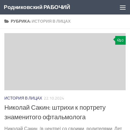
Родниковский РАБОЧИЙ
Перейти к содержимому
РУБРИКА:
ИСТОРИЯ В ЛИЦАХ
0
ИСТОРИЯ В ЛИЦАХ
22.10.2024
Николай Сакин: штрихи к портрету
знаменитого офтальмолога
Николай Сакин (в центре) со своими родителями. Лет