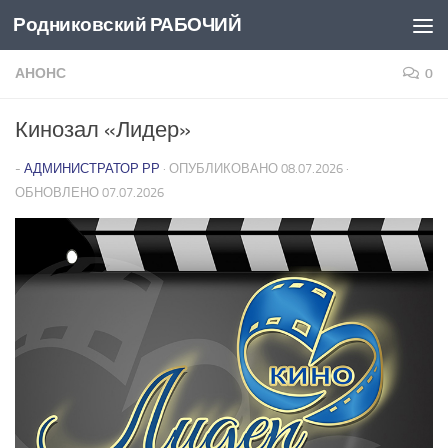
Родниковский РАБОЧИЙ
Перейти к содержимому
АНОНС
0
Кинозал «Лидер»
-
АДМИНИСТРАТОР РР
· ОПУБЛИКОВАНО
08.07.2026
·
ОБНОВЛЕНО
07.07.2026