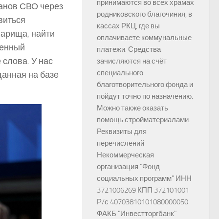
принимаются во всех храмах
ранов СВО через
родниковского благочиния, в
виться
кассах РКЦ, где вы
варища, найти
оплачиваете коммунальные
ренный
платежи. Средства
слова. У нас
зачисляются на счёт
специального
данная на базе
благотворительного фонда и
пойдут точно по назначению.
Можно также оказать
помощь стройматериалами.
Реквизиты для
перечислений
Некоммерческая
организация "Фонд
социальных программ" ИНН
3721006269 КПП 372101001
Р/с 40703810101080000050
ФАКБ "Инвестторгбанк"