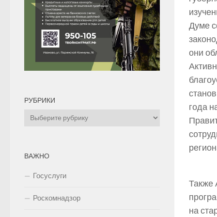
изучен
Думе с
законо
они об
Активн
благоу
станов
РУБРИКИ
года н
Рубрики
Правит
сотруд
регион
ВАЖНО
Госуслуги
Также 
програ
Роскомнадзор
на ста