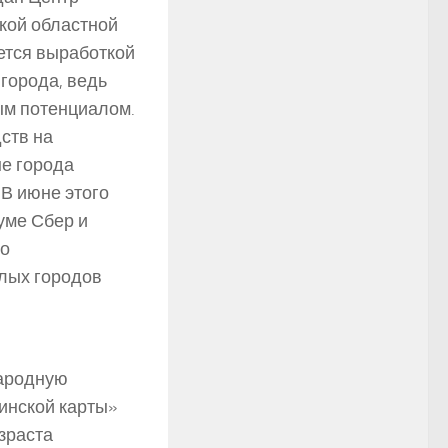
кой областной
ется выработкой
города, ведь
ым потенциалом.
ств на
ые города
 В июне этого
уме Сбер и
 о
алых городов
Народную
инской карты»
зраста