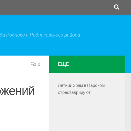
а Родники и Родниковского района
0
ЕЩЁ
Летний храм в Парском
ожений
отреставрируют