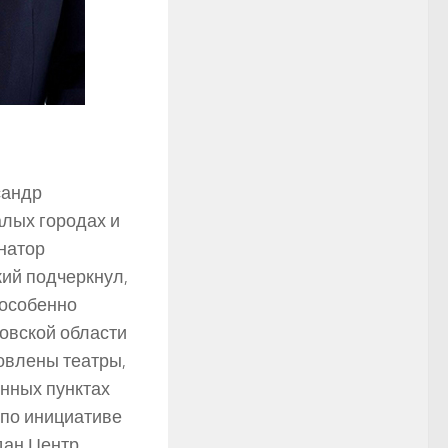
сандр
алых городах и
натор
ий подчеркнул,
 особенно
овской области
овлены театры,
ённых пунктах
 по инициативе
дан Центр