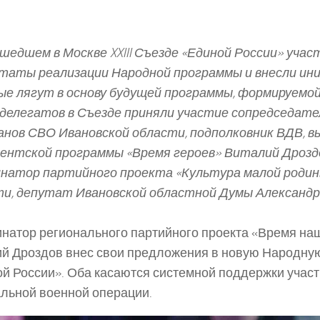
шедшем в Москве XXIII Съезде «Единой России» учас
таты реализации Народной программы и внесли ин
е лягут в основу будущей программы, формируемой
делегатов в Съезде приняли участие сопредседате
нов СВО Ивановской области, подполковник ВДВ, в
ентской программы «Время героев» Виталий Дрозд
натор партийного проекта «Культура малой родин
и, депутат Ивановской областной Думы Александр 
натор регионального партийного проекта «Время на
й Дроздов внес свои предложения в новую Народну
й России». Оба касаются системной поддержки учас
льной военной операции.