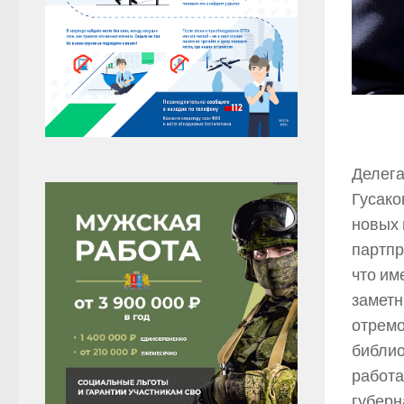
Делега
Гусако
новых 
партпр
что им
заметн
отремо
библио
работа
губерн