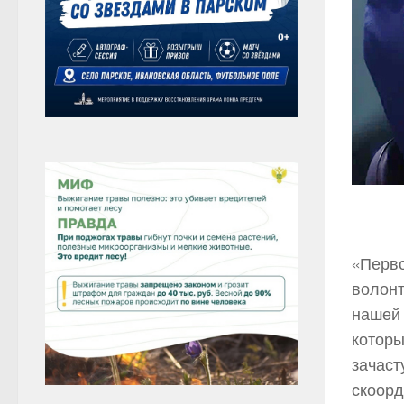
«Перво
волонт
нашей 
которы
зачаст
скоорд