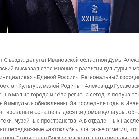
т Съезда, депутат Ивановской областной Думы Алек
вский высказал свое мнение о развитии культуры в м
инициативах «Единой России». Региональный коорди
оекта «Культура малой Родины» Александр Гусаковск
енно малые города и сёла региона сегодня получают
ый импульс к обновлению. За последние годы в Иван
нтированы и оснащены десятки домов культуры, обн
теки, музейные пространства. А в отдалённых насел
ют передвижные «автоклубы». Он также отметил, что
атора Станислава Воскресенского и его команды соз