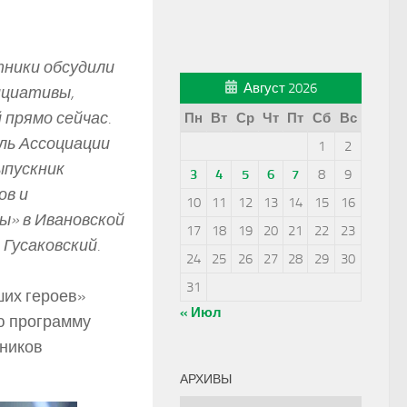
тники обсудили
Август 2026
ициативы,
 прямо сейчас.
Пн
Вт
Ср
Чт
Пт
Сб
Вс
ль Ассоциации
1
2
ыпускник
3
4
5
6
7
8
9
ов и
10
11
12
13
14
15
16
ы» в Ивановской
17
18
19
20
21
22
23
Гусаковский.
24
25
26
27
28
29
30
31
ших героев»
« Июл
ю программу
тников
АРХИВЫ
Архивы