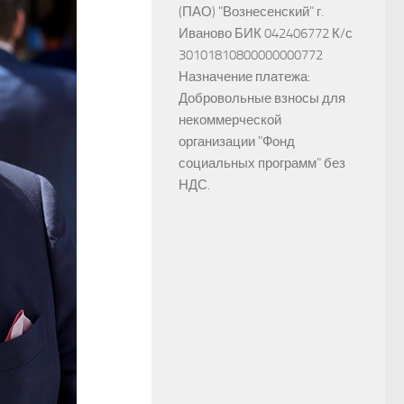
(ПАО) "Вознесенский" г.
Иваново БИК 042406772 К/с
30101810800000000772
Назначение платежа:
Добровольные взносы для
некоммерческой
организации "Фонд
социальных программ" без
НДС.