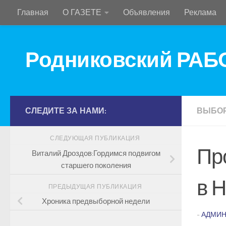
Главная
О ГАЗЕТЕ
Объявления
Реклама
Перейти к содержимому
Родниковский РА
СЛЕДИТЕ ЗА НАМИ:
ВЫБО
СЛЕДУЮЩАЯ ПУБЛИКАЦИЯ
Пр
Виталий Дроздов:Гордимся подвигом
старшего поколения
в 
ПРЕДЫДУЩАЯ ПУБЛИКАЦИЯ
Хроника предвыборной недели
-
АДМИН