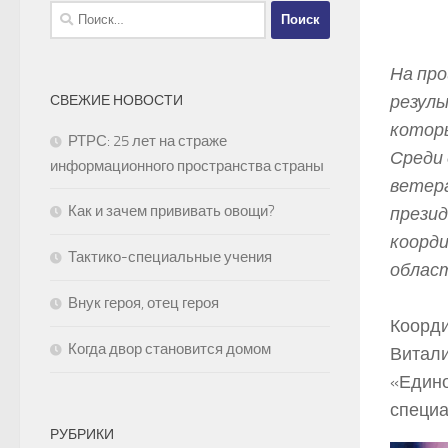
Найти:
На про
резуль
СВЕЖИЕ НОВОСТИ
которы
РТРС: 25 лет на страже
Среди 
информационного пространства страны
ветера
Как и зачем прививать овощи?
презид
коорди
Тактико-специальные учения
област
Внук героя, отец героя
Коорди
Когда двор становится домом
Витали
«Едино
специа
РУБРИКИ