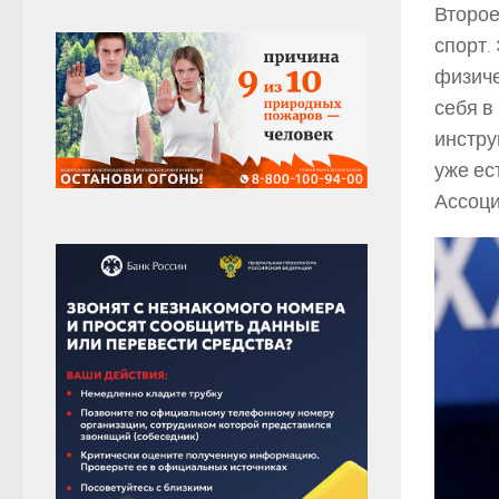
Второе
спорт.
физиче
себя в
инстру
уже ес
Ассоци