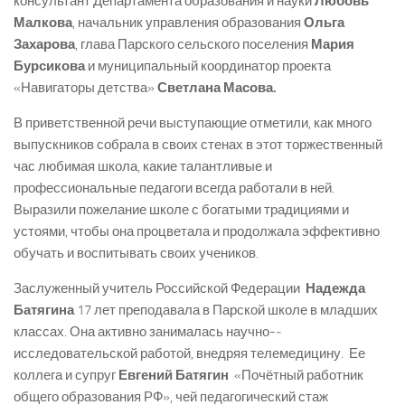
консультант Департамента образования и науки
Любовь
Малкова
, начальник управления образования
Ольга
Захарова
, глава Парского сельского поселения
Мария
Бурсикова
и муниципальный координатор проекта
«Навигаторы детства»
Светлана Масова.
В приветственной речи выступающие отметили, как много
выпускников собрала в своих стенах в этот торжественный
час любимая школа, какие талантливые и
профессиональные педагоги всегда работали в ней.
Выразили пожелание школе с богатыми традициями и
устоями, чтобы она процветала и продолжала эффективно
обучать и воспитывать своих учеников.
Заслуженный учитель Российской Федерации
Надежда
Батягина
17 лет преподавала в Парской школе в младших
классах. Она активно занималась научно-­
исследовательской работой, внедряя телемедицину. Ее
коллега и супруг
Евгений Батягин
­ «Почётный работник
общего образования РФ», чей педагогический стаж