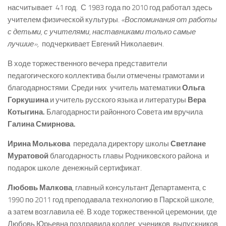
насчитывает 41 год. С 1983 года по 2010 год работал здесь
учителем физической культуры.
«Воспоминания от работы
с детьми, с учителями, наставниками только самые
лучшие»,
­ подчеркивает Евгений Николаевич.
В ходе торжественного вечера представители
педагогического коллектива были отмечены грамотами и
благодарностями. Среди них ­ учитель математики
Ольга
Горкушина
и учитель русского языка и литературы
Вера
Котыгина.
Благодарности районного Совета им вручила
Галина Смирнова.
Ирина Молькова
передала директору школы
Светлане
Муратовой
благодарность главы Родниковского района и
подарок школе ­ денежный сертификат.
Любовь Малкова
, главный консультант Департамента, с
1990 по 2011 год преподавала технологию в Парской школе,
а затем возглавила её. В ходе торжественной церемонии, где
Любовь Юрьевна поздравила коллег, учеников, выпускников