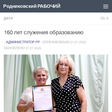
Родниковский РАБОЧИЙ
Перейти к содержимому
ДАТА
0
160 лет служения образованию
-
АДМИНИСТРАТОР РР
· ОПУБЛИКОВАНО
01.07.2026
·
ОБНОВЛЕНО
01.07.2026