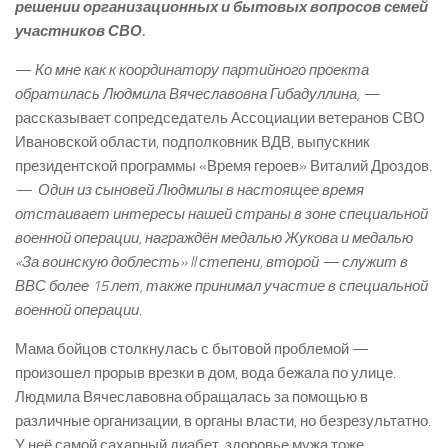
решении организационных и бытовых вопросов семей
участников СВО.
—
Ко мне как к координатору партийного проекта
обратилась Людмила Вячеславовна Гибадуллина, —
рассказывает сопредседатель Ассоциации ветеранов СВО
Ивановской области, подполковник ВДВ, выпускник
президентской программы «Время героев» Виталий Дроздов.
— Один из сыновей Людмилы в настоящее время
отстаивает интересы нашей страны в зоне специальной
военной операции, награждён медалью Жукова и медалью
«За воинскую доблесть» II степени, второй — служит в
ВВС более 15 лет, также принимал участие в специальной
военной операции.
Мама бойцов столкнулась с бытовой проблемой —
произошел прорыв врезки в дом, вода бежала по улице.
Людмила Вячеславовна обращалась за помощью в
различные организации, в органы власти, но безрезультатно.
У неё самой сахарный диабет, здоровье мужа тоже