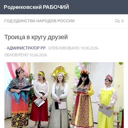
Родниковский РАБОЧИЙ
Перейти к содержимому
ГОД ЕДИНСТВА НАРОДОВ РОССИИ
0
Троица в кругу друзей
-
АДМИНИСТРАТОР РР
· ОПУБЛИКОВАНО
10.06.2026
·
ОБНОВЛЕНО
10.06.2026