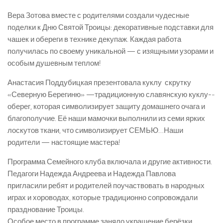
Вера Зотова вместе с родителями создали чудесные
поделки к Дню Святой Троицы: декоративные подставки для
чашек и обереги в технике декупаж. Каждая работа
получилась по своему уникальной — с изящными узорами и
особым душевным теплом!
Анастасия Поддубицкая презентовала куклу ­ скрутку
«Северную Берегиню» —традиционную славянскую куклу-­
оберег, которая символизирует защиту домашнего очага и
благополучие. Её наши мамочки выполнили из семи ярких
лоскутов ткани, что символизирует СЕМЬЮ…Наши
родители — настоящие мастера!
Программа Семейного клуба включала и другие активности.
Педагоги Надежда Андреева и Надежда Павлова
пригласили ребят и родителей поучаствовать в народных
играх и хороводах, которые традиционно сопровождали
празднование Троицы.
Особое место в программе заняло украшение берёзки