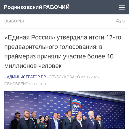
Родниковский РАБОЧИЙ
Перейти к содержимому
ВЫБОРЫ
0
«Единая Россия» утвердила итоги 17-го
предварительного голосования: в
праймериз приняли участие более 10
миллионов человек
-
АДМИНИСТРАТОР РР
· ОПУБЛИКОВАНО
02.06.2026
·
ОБНОВЛЕНО
02.06.2026