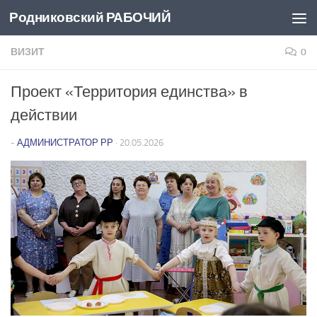
Родниковский РАБОЧИЙ
Перейти к содержимому
ВИЗИТ
0
Проект «Территория единства» в
действии
-
АДМИНИСТРАТОР РР
·
20.05.2026