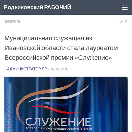
Родниковский РАБОЧИЙ
Перейти к содержимому
ФОРУМ
0
Муниципальная служащая из
Ивановской области стала лауреатом
Всероссийской премии «Служение»
-
АДМИНИСТРАТОР РР
·
24.04.2026