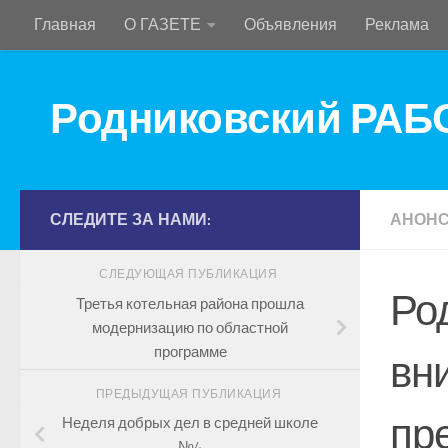
Главная
О ГАЗЕТЕ
Объявления
Реклама
Перейти к содержимому
Родниковский РА
СЛЕДИТЕ ЗА НАМИ:
АНОН
СЛЕДУЮЩАЯ ПУБЛИКАЦИЯ
Ро
Третья котельная района прошла
модернизацию по областной
программе
вн
ПРЕДЫДУЩАЯ ПУБЛИКАЦИЯ
пр
Неделя добрых дел в средней школе
№4