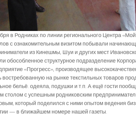
бря в Родниках по линии регионального Центра «Мой 
лов с ознакомительным визитом побывали начинаю
иниматели из Кинешмы, Шуи и других мест Ивановско
ли обособленное структурное подразделение Корпор
приятие «Прогресс», производящее высококачестве
ь востребованную на рынке текстильных товаров про
ьное бельё. одеяла, подушки и т.п. А ещё гости пооб
м столом с успешным родниковским предпринимате
вым, который поделился с ними опытом ведения биз
тии — в ближайшем номере нашей газеты.