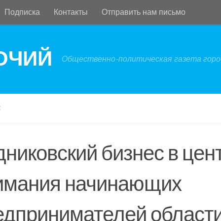
Подписка
Контакты
Отправить нам письмо
БОЧИЙ
Общественно-политическая газета город
С
дниковский бизнес в цен
имания начинающих
едпринимателей област