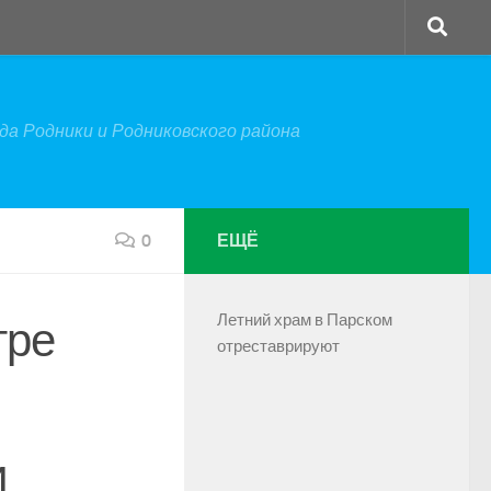
а Родники и Родниковского района
0
ЕЩЁ
Летний храм в Парском
тре
отреставрируют
и