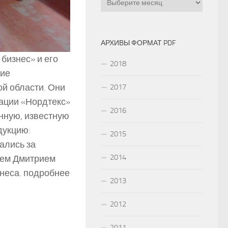
АРХИВЫ ФОРМАТ PDF
бизнес» и его
2018
щие
й области. Они
2017
ации «Нордтекс»
2016
нную, известную
дукцию:
2015
щались за
2014
лем Дмитрием
неса. подробнее
2013
2012
2011