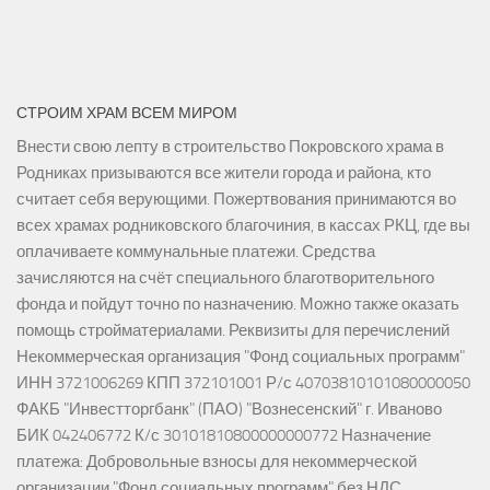
СТРОИМ ХРАМ ВСЕМ МИРОМ
Внести свою лепту в строительство Покровского храма в
Родниках призываются все жители города и района, кто
считает себя верующими. Пожертвования принимаются во
всех храмах родниковского благочиния, в кассах РКЦ, где вы
оплачиваете коммунальные платежи. Средства
зачисляются на счёт специального благотворительного
фонда и пойдут точно по назначению. Можно также оказать
помощь стройматериалами. Реквизиты для перечислений
Некоммерческая организация "Фонд социальных программ"
ИНН 3721006269 КПП 372101001 Р/с 40703810101080000050
ФАКБ "Инвестторгбанк" (ПАО) "Вознесенский" г. Иваново
БИК 042406772 К/с 30101810800000000772 Назначение
платежа: Добровольные взносы для некоммерческой
организации "Фонд социальных программ" без НДС.