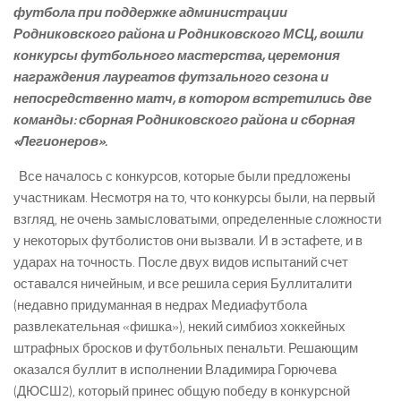
футбола при поддержке администрации
Родниковского района и Родниковского МСЦ, вошли
конкурсы футбольного мастерства, церемония
награждения лауреатов футзального сезона и
непосредственно матч, в котором встретились две
команды: сборная Родниковского района и сборная
«Легионеров».
Все началось с конкурсов, которые были предложены
участникам. Несмотря на то, что конкурсы были, на первый
взгляд, не очень замысловатыми, определенные сложности
у некоторых футболистов они вызвали. И в эстафете, и в
ударах на точность. После двух видов испытаний счет
оставался ничейным, и все решила серия Буллиталити
(недавно придуманная в недрах Медиафутбола
развлекательная «фишка»), некий симбиоз хоккейных
штрафных бросков и футбольных пенальти. Решающим
оказался буллит в исполнении Владимира Горючева
(ДЮСШ­2), который принес общую победу в конкурсной