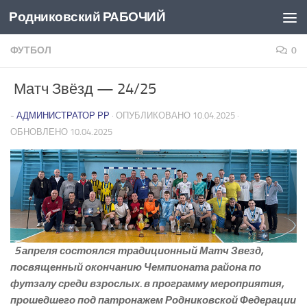
Родниковский РАБОЧИЙ
Перейти к содержимому
ФУТБОЛ
0
Матч Звёзд — 24/25
-
АДМИНИСТРАТОР РР
· ОПУБЛИКОВАНО
10.04.2025
·
ОБНОВЛЕНО
10.04.2025
5 апреля состоялся традиционный Матч Звезд,
посвященный окончанию Чемпионата района по
футзалу среди взрослых. в программу мероприятия,
прошедшего под патронажем Родниковской Федерации