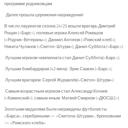
программе родниковцам.
Далее прошла церемония награждения!
В число лауреатов сезона 24/25 вошли вратарь Дмитрий
Рощин («Барс»), полевые игроки Алексей Ромашов
(«Родник-­Ветераны»), Даниил Антонов («Рижский хлеб»),
Никита Чуланов («Светоч­-Штурм»), Данил Суббота («Барс»).
­ Лучшим игроком чемпионата стал Данил Суббота(«Барс»);
­ Лучшим бомбардиром (42 мяча) ­ Эрик Саакян («Барс»);
­ Лучшим вратарем ­ Сергей Журавлёв(«Светоч­-Штурм»).
­ Самым возрастным игроком стал Александр Кочнев
(«Каминский»); самым юным ­ Матвей Смирнов («ДЮСШ­2»).
Золотыми медалями были награждены футболисты
«Барса», серебряными — «Светоча­-Штурма», бронзовыми
— «Рижского хлеба».