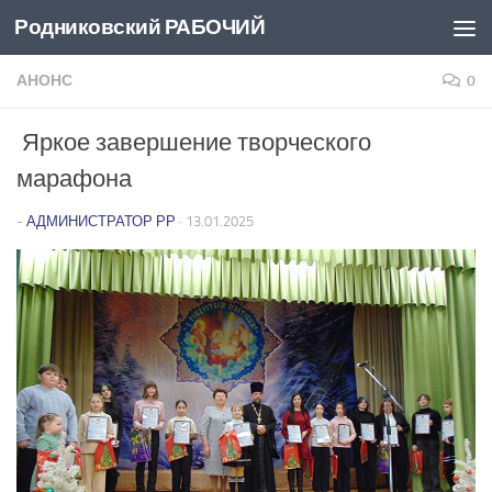
Родниковский РАБОЧИЙ
Перейти к содержимому
АНОНС
0
Яркое завершение творческого
марафона
-
АДМИНИСТРАТОР РР
·
13.01.2025