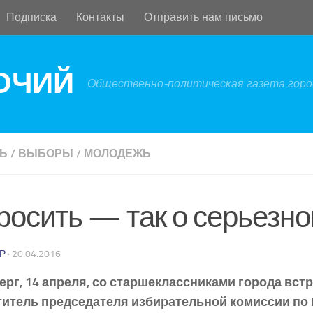
Подписка
Контакты
Отправить нам письмо
БОЧИЙ
Общественно-политическая газета город
Ь
/
ВЫБОРЫ
/
МОЛОДЕЖЬ
росить — так о серьезн
Р
·
20.04.2016
ерг, 14 апреля, со старшеклассниками города вст
титель председателя избирательной комиссии по