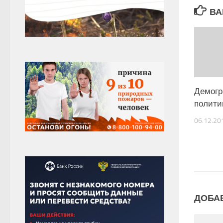
ВА
Демогр
политик
06.12.20
ДОБА