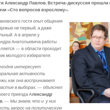
ти Александр Павлов. Встреча-дискуссия прошла
ачи «Сто вопросов взрослому».
ановского гостя опыт общения
дежью не первый, а даже
ьный. А в апреле у
ндра Анатольевича работы
ляется — в области проходит
ик молодого избирателя.
сегодня интересует
оральная активность
жи, как она воспринимает
частие в выборах,
— объяснил
воего приезда А
лександр
в.
—
Мы знаем, что и у них
есть запрос на политическую