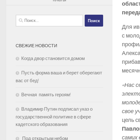
облас
перед
Найти:
Для ив
с моло
профил
СВЕЖИЕ НОВОСТИ
Алекса
Когда двор становится домом
прибав
месячн
Пусть форма ваша и берет оберегают
вас от бед!
«Нас 
элект
Вечная память героям!
молоде
Владимир Путин подписал указ о
свое у
государственной политике в сфере
цель с
кадетского образования
Павло
самих 
Под открытым небом