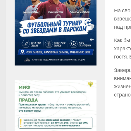
На сво
взвеше
над п
Как бы
характ
гостя.
Заверш
вниман
жизнен
страно