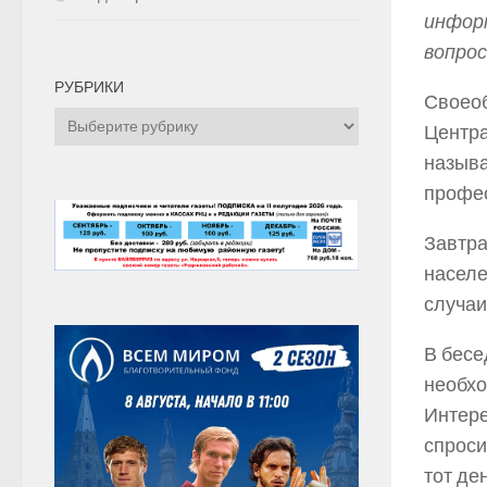
информ
вопрос
РУБРИКИ
Своеоб
Рубрики
Центра
называ
профе
Завтра
населе
случаи
В бесе
необхо
Интере
спроси
тот де