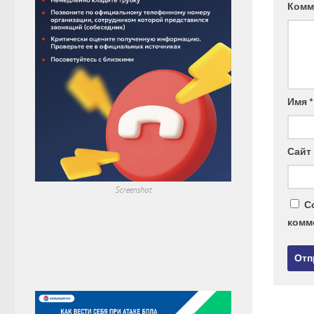
Комм
Имя
*
Сайт
Screenshot
С
комм