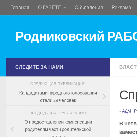
Главная
О ГАЗЕТЕ
Объявления
Реклама
Перейти к содержимому
Родниковский РА
СЛЕДИТЕ ЗА НАМИ:
ВЛАСТ
СЛЕДУЮЩАЯ ПУБЛИКАЦИЯ
Сп
Кандидатами народного голосования
стали 29 человек
-
АДМ_Р
ПРЕДЫДУЩАЯ ПУБЛИКАЦИЯ
О предоставлении компенсации
В четв
родителям части родительской
замес
платы