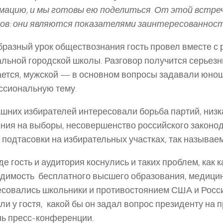
ацию, и мы готовы ею поделиться. От этой встреч
ов: они являются показателями заинтересованност
разный урок обществознания гость провел вместе с 
льной городской школы. Разговор получится серьезны
ется, мужской — в основном вопросы задавали юнош
ссиональную тему.
шних избирателей интересовали борьба партий, низк
ния на выборы, несовершенство российского законод
 подтасовки на избирательных участках, так называе
де гость и аудитория коснулись и таких проблем, как к
димость бесплатного высшего образования, медицин
совались школьники и противостоянием США и Росси
ли у гостя, какой бы он задал вопрос президенту на
нь пресс-конференции.