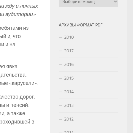
и жду и личных
и аудитории».
АРХИВЫ ФОРМАТ PDF
ребятами из
й и, что
2018
и и на
2017
2016
ая явка
ательства,
2015
мые «карусели».
2014
ачество дорог,
ы и пенсий.
2013
и, а также
2012
 проходившей в
2011