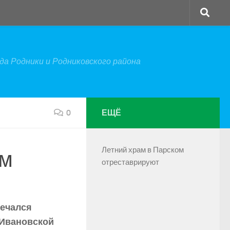
а Родники и Родниковского района
0
ЕЩЁ
Летний храм в Парском
ом
отреставрируют
речался
 Ивановской