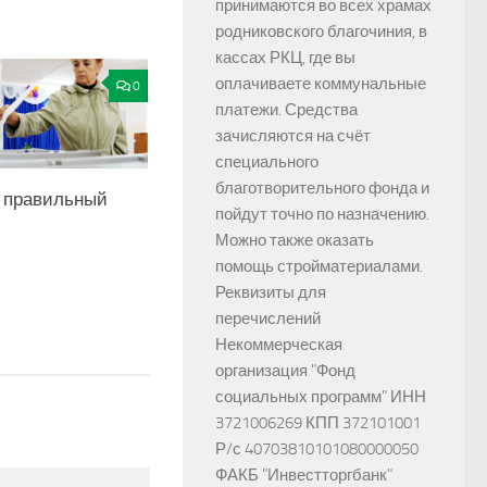
принимаются во всех храмах
родниковского благочиния, в
кассах РКЦ, где вы
оплачиваете коммунальные
0
платежи. Средства
зачисляются на счёт
специального
благотворительного фонда и
 правильный
пойдут точно по назначению.
Можно также оказать
помощь стройматериалами.
Реквизиты для
перечислений
Некоммерческая
организация "Фонд
социальных программ" ИНН
3721006269 КПП 372101001
Р/с 40703810101080000050
ФАКБ "Инвестторгбанк"