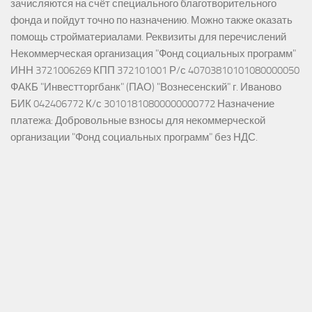
зачисляются на счёт специального благотворительного
фонда и пойдут точно по назначению. Можно также оказать
помощь стройматериалами. Реквизиты для перечислений
Некоммерческая организация "Фонд социальных программ"
ИНН 3721006269 КПП 372101001 Р/с 40703810101080000050
ФАКБ "Инвестторгбанк" (ПАО) "Вознесенский" г. Иваново
БИК 042406772 К/с 30101810800000000772 Назначение
платежа: Добровольные взносы для некоммерческой
организации "Фонд социальных программ" без НДС.