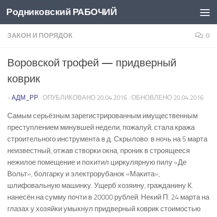
Родниковский РАБОЧИЙ
Перейти к содержимому
ЗАКОН И ПОРЯДОК
0
Воровской трофей — придверный
коврик
-
АДМ_РР
· ОПУБЛИКОВАНО
20.04.2016
· ОБНОВЛЕНО
20.04.2016
Самым серьёзным зарегистрированным имущественным
преступлением минувшей недели, пожалуй, стала кража
строительного инструмента в д. Скрылово: в ночь на 5 марта
неизвестный, отжав створки окна, проник в строящееся
нежилое помещение и похитил циркулярную пилу «Де
Вольт», болгарку и электрорубанок «Макита»,
шлифовальную машинку. Ущерб хозяину, гражданину К.
нанесён на сумму почти в 20000 рублей. Некий П. 24 марта на
глазах у хозяйки умыкнул придверный коврик стоимостью