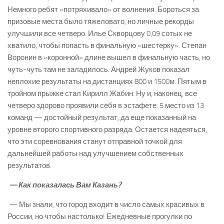
Немного ребят «потряхивало» от волнения. Бороться за
призовые места было тяжеловато, но личные рекорды
улучшили все четверо. Илье Скворцову 0,09 сотых не
хватило, чтобы попасть в финальную «шестерку». Степан
Воронин в «коронной» длине вышел в финальную часть, но
чуть-­чуть там не заладилось. Андрей Жуков показал
неплохие результаты на дистанциях 800 и 1500м. Пятым в
тройном прыжке стал Кирилл Жабин. Ну и, наконец, все
четверо здорово проявили себя в эстафете. 5 место из 13
команд — достойный результат, да еще показанный на
уровне второго спортивного разряда. Остается надеяться,
что эти соревнования станут отправной точкой для
дальнейшей работы над улучшением собственных
результатов.
— Как показалась Вам Казань?
— Мы знали, что город входит в число самых красивых в
России, но чтобы настолько! Ежедневные прогулки по