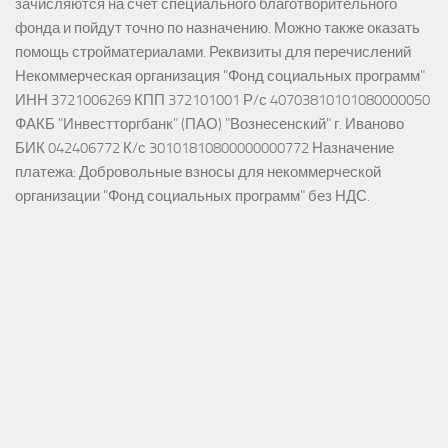
зачисляются на счёт специального благотворительного
фонда и пойдут точно по назначению. Можно также оказать
помощь стройматериалами. Реквизиты для перечислений
Некоммерческая организация "Фонд социальных программ"
ИНН 3721006269 КПП 372101001 Р/с 40703810101080000050
ФАКБ "Инвестторгбанк" (ПАО) "Вознесенский" г. Иваново
БИК 042406772 К/с 30101810800000000772 Назначение
платежа: Добровольные взносы для некоммерческой
организации "Фонд социальных программ" без НДС.