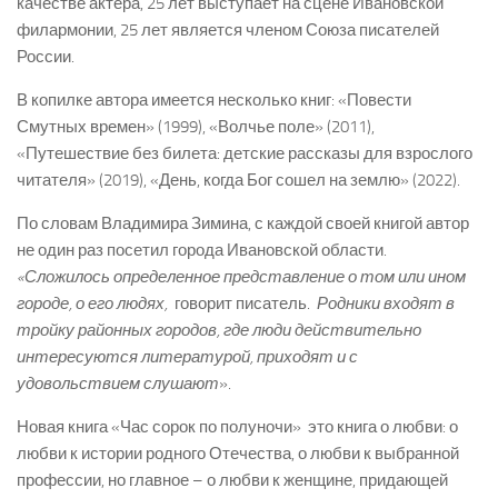
качестве актера, 25 лет выступает на сцене Ивановской
филармонии, 25 лет является членом Союза писателей
России.
В копилке автора имеется несколько книг: «Повести
Смутных времен» (1999), «Волчье поле» (2011),
«Путешествие без билета: детские рассказы для взрослого
читателя» (2019), «День, когда Бог сошел на землю» (2022).
По словам Владимира Зимина, с каждой своей книгой автор
не один раз посетил города Ивановской области.
«Сложилось определенное представление о том или ином
городе, о его людях,
­ говорит писатель. ­
Родники входят в
тройку районных городов, где люди действительно
интересуются литературой, приходят и с
удовольствием слушают
».
Новая книга «Час сорок по полуночи» ­ это книга о любви: о
любви к истории родного Отечества, о любви к выбранной
профессии, но главное – о любви к женщине, придающей