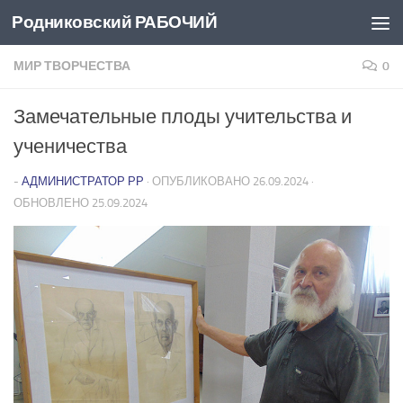
Родниковский РАБОЧИЙ
Перейти к содержимому
МИР ТВОРЧЕСТВА
0
Замечательные плоды учительства и
ученичества
-
АДМИНИСТРАТОР РР
· ОПУБЛИКОВАНО
26.09.2024
·
ОБНОВЛЕНО
25.09.2024