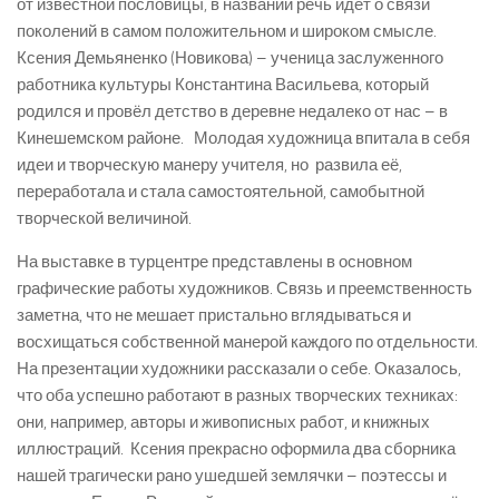
от известной пословицы, в названии речь идёт о связи
поколений в самом положительном и широком смысле.
Ксения Демьяненко (Новикова) – ученица заслуженного
работника культуры Константина Васильева, который
родился и провёл детство в деревне недалеко от нас – в
Кинешемском районе. Молодая художница впитала в себя
идеи и творческую манеру учителя, но развила её,
переработала и стала самостоятельной, самобытной
творческой величиной.
На выставке в турцентре представлены в основном
графические работы художников. Связь и преемственность
заметна, что не мешает пристально вглядываться и
восхищаться собственной манерой каждого по отдельности.
На презентации художники рассказали о себе. Оказалось,
что оба успешно работают в разных творческих техниках:
они, например, авторы и живописных работ, и книжных
иллюстраций. Ксения прекрасно оформила два сборника
нашей трагически рано ушедшей землячки – поэтессы и