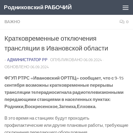
Родниковский РАБОЧИЙ
Перейти к содержимому
ВАЖНО
0
Кратковременные отключения
трансляции в Ивановской области
-
АДМИНИСТРАТОР РР
· ОПУБЛИКОВАНО
06.09.2024
·
ОБНОВЛЕНО
06.09.2024
ФГУП РТРС «Ивановский ОРТПЦ» сообщает, что с 9-15
сентября возможны кратковременные перерывы
трансляции телерадиосигнала радиотелевизионными
передающими станциями в населенных пунктах:
Родники,Воскресенское,Затеиха,Елховка.
В это время на станциях будут проходить
профилактические или другие плановые работы, требующие
отключения передающего оборудования.