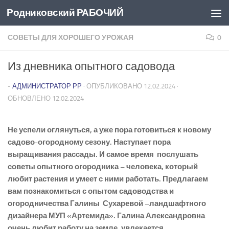
Родниковский РАБОЧИЙ
Перейти к содержимому
СОВЕТЫ ДЛЯ ХОРОШЕГО УРОЖАЯ
0
Из дневника опытного садовода
-
АДМИНИСТРАТОР РР
· ОПУБЛИКОВАНО
12.02.2024
·
ОБНОВЛЕНО
12.02.2024
Не успели оглянуться, а уже пора готовиться к новому
садово-огородному сезону. Наступает пора
выращивания рассады. И самое время послушать
советы опытного огородника – человека, который
любит растения и умеет с ними работать. Предлагаем
вам познакомиться с опытом садоводства и
огородничества Галины Сухаревой –ландшафтного
дизайнера МУП «Артемида». Галина Александровна
очень любит работу на земле, увлекается