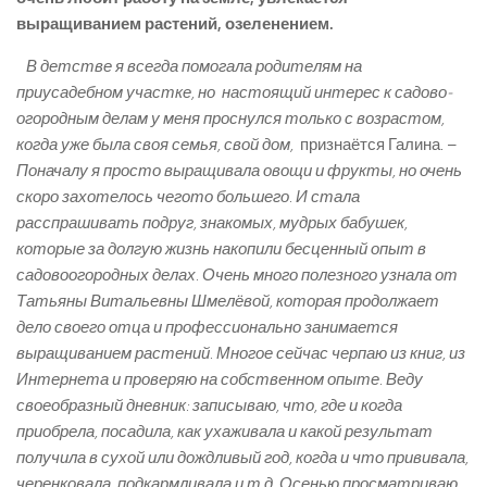
выращиванием растений, озеленением.
­
В детстве я всегда помогала родителям на
приусадебном участке, но настоящий интерес к садово­
огородным делам у меня проснулся только с возрастом,
когда уже была своя семья, свой дом,
­ признаётся Галина. –
Поначалу я просто выращивала овощи и фрукты, но очень
скоро захотелось чего­то большего. И стала
расспрашивать подруг, знакомых, мудрых бабушек,
которые за долгую жизнь накопили бесценный опыт в
садово­огородных делах. Очень много полезного узнала от
Татьяны Витальевны Шмелёвой, которая продолжает
дело своего отца и профессионально занимается
выращиванием растений. Многое сейчас черпаю из книг, из
Интернета и проверяю на собственном опыте. Веду
своеобразный дневник: записываю, что, где и когда
приобрела, посадила, как ухаживала и какой результат
получила в сухой или дождливый год, когда и что прививала,
черенковала, подкармливала и т.д. Осенью просматриваю