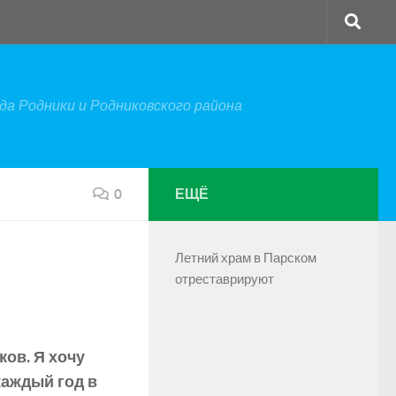
а Родники и Родниковского района
0
ЕЩЁ
Летний храм в Парском
отреставрируют
ов. Я хочу
каждый год в