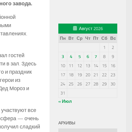
ого завода.
йонной
нными
Август 2026
ставлениях.
Пн
Вт
Ср
Чт
Пт
Сб
Вс
1
2
зал гостей
3
4
5
6
7
8
9
и в зал. Здесь
10
11
12
13
14
15
16
о и праздник
17
18
19
20
21
22
23
герои из
24
25
26
27
28
29
30
Дед Мороз и
31
« Июл
 участвуют все
мосфера — очень
АРХИВЫ
получил сладкий
Архивы