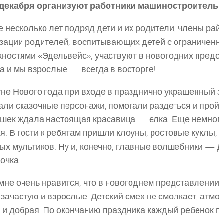
 декабря организуют работники машиностроительн
е несколько лет подряд дети и их родители, члены ра
зации родителей, воспитывающих детей с ограниче
ностями «Эдельвейс», участвуют в новогодних пред
да и мы взрослые — всегда в восторге!
не Нового года при входе в празднично украшенный 
али сказочные персонажи, помогали раздеться и пройт
шек ждала настоящая красавица — елка. Еще немног
я. В гости к ребятам пришли клоуны, ростовые куклы, 
х мультиков. Ну и, конечно, главные волшебники — 
очка.
мне очень нравится, что в новогоднем представлении
а зачастую и взрослые. Детский смех не смолкает, ат
 и добрая. По окончанию праздника каждый ребенок 