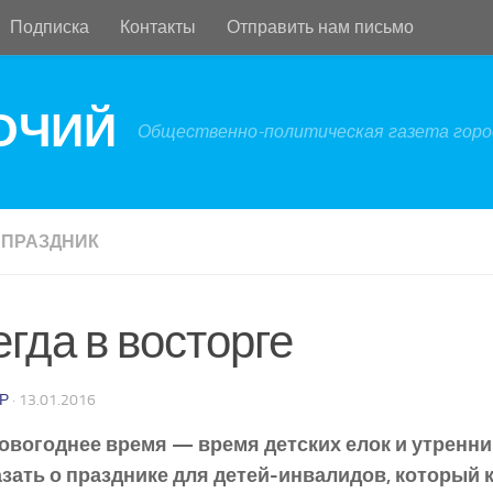
Подписка
Контакты
Отправить нам письмо
БОЧИЙ
Общественно-политическая газета город
ПРАЗДНИК
гда в восторге
Р
·
13.01.2016
овогоднее время — время детских елок и утренник
зать о празднике для детей-инвалидов, который 