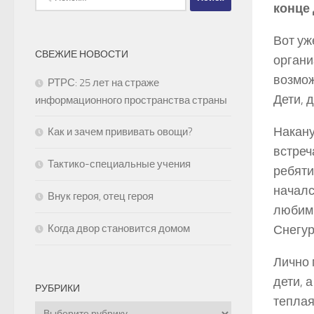
конце
Вот уж
СВЕЖИЕ НОВОСТИ
органи
возмож
РТРС: 25 лет на страже
Дети, 
информационного пространства страны
Накану
Как и зачем прививать овощи?
встреч
Тактико-специальные учения
ребяти
началс
Внук героя, отец героя
любимы
Когда двор становится домом
Снегур
Лично 
дети, 
РУБРИКИ
теплая
Рубрики