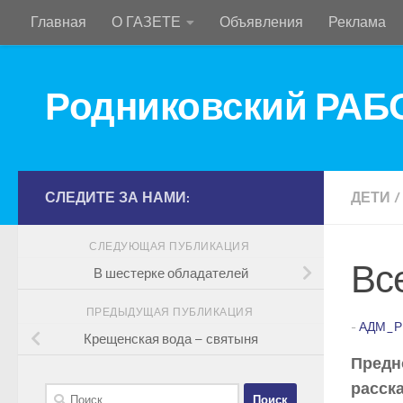
Главная
О ГАЗЕТЕ
Объявления
Реклама
Перейти к содержимому
Родниковский РА
СЛЕДИТЕ ЗА НАМИ:
ДЕТИ
/
СЛЕДУЮЩАЯ ПУБЛИКАЦИЯ
Все
В шестерке обладателей
ПРЕДЫДУЩАЯ ПУБЛИКАЦИЯ
-
АДМ_Р
Крещенская вода – святыня
Предн
расска
Найти: