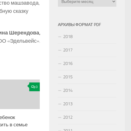
дство машзавода,
бную сказку
АРХИВЫ ФОРМАТ PDF
ина Шерендова,
2018
ОО «Эдельвейс».
2017
2016
2015
0
2014
2013
ебенок
2012
ить в семье
2011