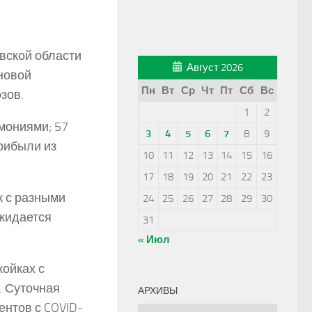
вской области
Август 2026
новой
Пн
Вт
Ср
Чт
Пт
Сб
Вс
зов.
1
2
мониями; 57
3
4
5
6
7
8
9
прибыли из
10
11
12
13
14
15
16
17
18
19
20
21
22
23
к с разными
24
25
26
27
28
29
30
ожидается
31
« Июл
койках с
. Суточная
АРХИВЫ
ентов с COVID-
Архивы