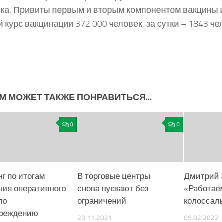
ка. Привиты первым и вторым компонентом вакцины 
 курс вакцинации 372 000 человек, за сутки – 1843 че
М МОЖЕТ ТАКЖЕ ПОНРАВИТЬСЯ...
0
0
г по итогам
В торговые центры
Дмитрий 
ния оперативного
снова пускают без
«Работае
по
ограничений
колоссал
реждению
23.11.2021
09.02.2022