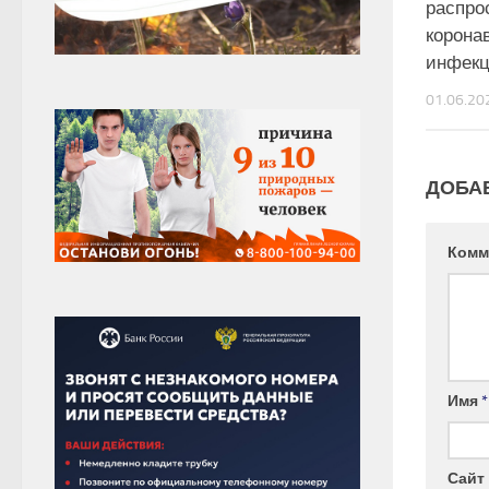
распро
корона
инфекц
01.06.20
ДОБА
Комм
Имя
*
Сайт