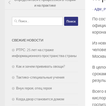
и на практике
-
АДМ_Р
По сос
Найти:
официа
корона
СВЕЖИЕ НОВОСТИ
Из нов
челове
РТРС: 25 лет на страже
Москв
информационного пространства страны
Как и зачем прививать овощи?
В цело
срокам
Тактико-специальные учения
резуль
Внук героя, отец героя
Всего 
кислор
Когда двор становится домом
госпит