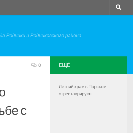
а Родники и Родниковского района
0
ЕЩЁ
Летний храм в Парском
о
отреставрируют
ьбе с