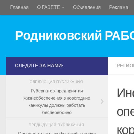
Главная
О ГАЗЕТЕ
Объявления
Реклама
Перейти к содержимому
Родниковский РА
СЛЕДИТЕ ЗА НАМИ:
РЕГИО
СЛЕДУЮЩАЯ ПУБЛИКАЦИЯ
Ин
Губернатор: предприятия
жизнеобеспечения в новогодние
каникулы должны работать
оп
бесперебойно
ко
ПРЕДЫДУЩАЯ ПУБЛИКАЦИЯ
Определиться с профессией в теории