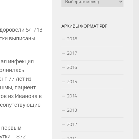
АРХИВЫ ФОРМАТ PDF
доровели 54 713
утки выписаны
2018
2017
ная инфекция
2016
полнилась
нт 77 лет из
2015
нешмы, пациент
тов из Иванова в
2014
е сопутствующие
2013
2012
ы первым
утки – 872
2011