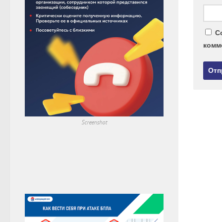
С
комм
Screenshot