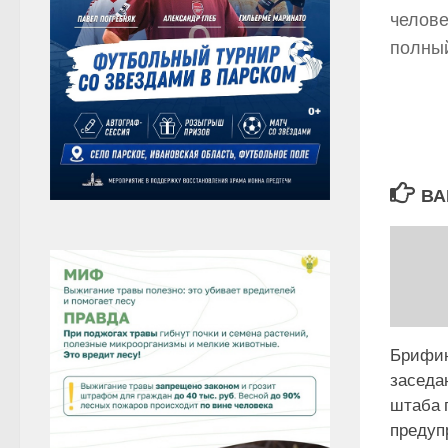
челове
полный
ВА
Брифин
заседа
штаба 
предуп