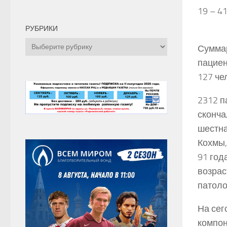
19 – 41
РУБРИКИ
Рубрики
Суммар
пациен
127 че
2312 п
сконча
шестна
Кохмы
91 год
возрас
патоло
На сег
компон