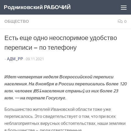
Родниковский РАБОЧИЙ
Перейти к содержимому
ОБЩЕСТВО
0
Есть еще одно неоспоримое удобство
переписи – по телефону
-
АДМ_РР
·
09.11.2021
Идет четвертая неделя Всероссийской переписи
населения. На 8 ноября в России переписались более 120
млн. человек (85% населения страны), из них более 23
млн. — на портале Госуслуг.
Большинство жителей Ивановской области тоже уже
переписалось. Это свидетельствует о том, что при всех
неблагоприятных вирусных обстоятельствах, наши земляки
в большинстве – люди ответственные.